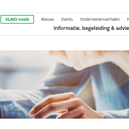
Overslaan
en
VLAIO-tools
Nieuws
Events
Ondernemersverhalen
Informatie, begeleiding & advie
naar
de
inhoud
gaan