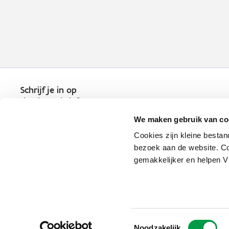
Schrijf je in op
de nieuwsbrief
Kies welk nieuws je wil
We maken gebruik van co
ontvangen in je mailbox
Cookies zijn kleine bestan
Schrijf je nu in
bezoek aan de website. Co
gemakkelijker en helpen 
Vlaio.be is een officiële website 
uitgegeven door
VLAIO
Toestemmingsselectie
PRIVACYBELEID
Noodzakelijk
TOEGANKELIJKHEID
COOKIE