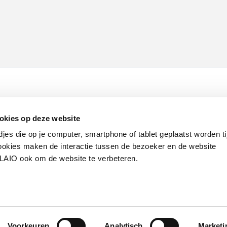
Werken bij VLAIO
Studies
VLAIO-app
V
okies op deze website
Communicatieverplichtingen & logo's
Klacht
djes die op je computer, smartphone of tablet geplaatst worden ti
okies maken de interactie tussen de bezoeker en de website
VLAIO ook om de website te verbeteren.
van de Vlaamse overheid
S
Voorkeuren
Analytisch
Marketi