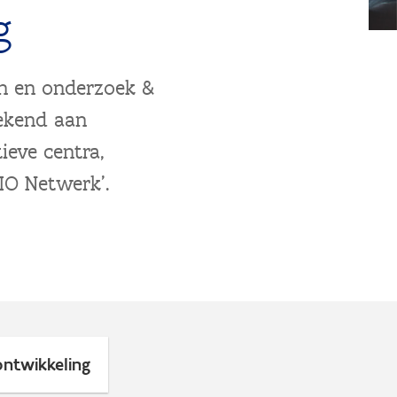
g
en en onderzoek &
gekend aan
ieve centra,
AIO Netwerk'.
ntwikkeling