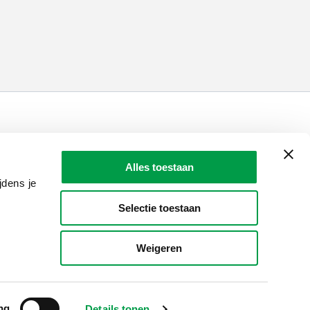
LAIO AWARDS
Contact
Alles toestaan
en, meldingen & fraudebestrijding
jdens je
Selectie toestaan
Weigeren
ng
Details tonen