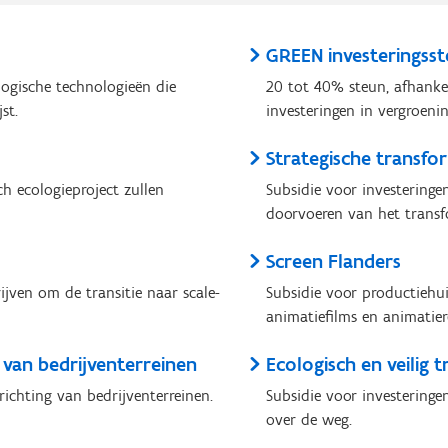
GREEN investeringss
logische technologieën die
20 tot 40% steun, afhanke
st.
investeringen in vergroenin
Strategische transfo
h ecologieproject zullen
Subsidie voor investeringen
doorvoeren van het transf
Screen Flanders
jven om de transitie naar scale-
Subsidie voor productiehui
animatiefilms en animatie
g van bedrijventerreinen
Ecologisch en veilig 
richting van bedrijventerreinen.
Subsidie voor investeringe
over de weg.