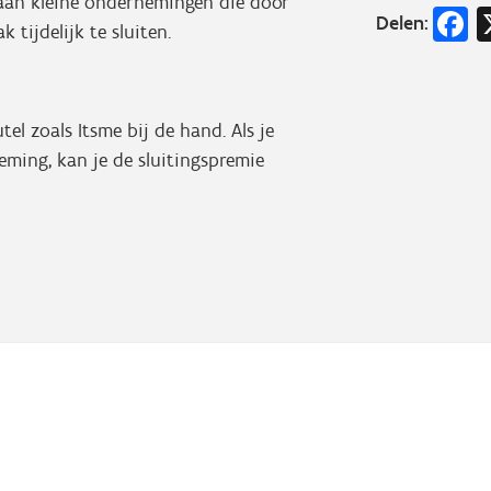
 aan kleine ondernemingen die door
F
Delen:
ijdelijk te sluiten.
tel zoals Itsme bij de hand. Als je
ming, kan je de sluitingspremie