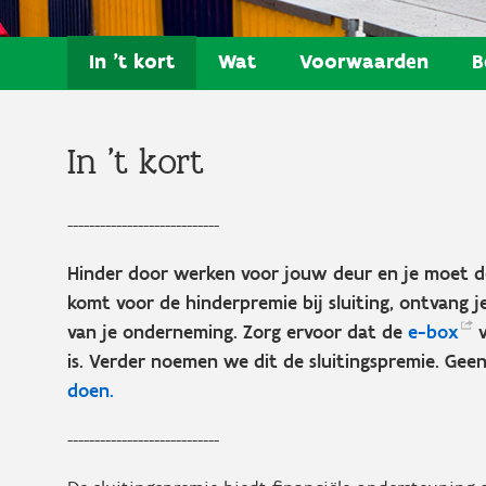
In 't kort
Wat
Voorwaarden
B
In 't kort
----------------------------
Hinder door werken voor jouw deur en je moet de
komt voor de hinderpremie bij sluiting, ontvang j
van je onderneming. Zorg ervoor dat de
e-box
v
is. Verder noemen we dit de sluitingspremie. Gee
doen.
----------------------------