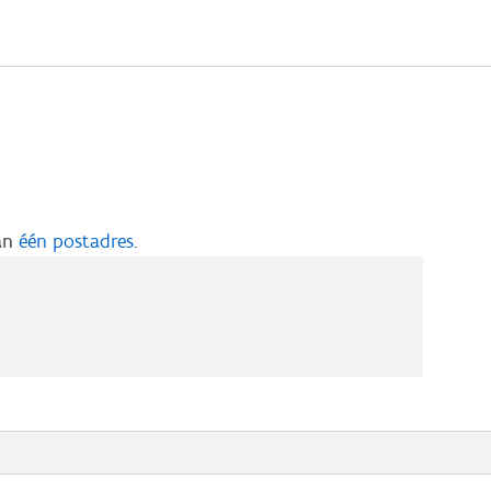
aan
één postadres
.