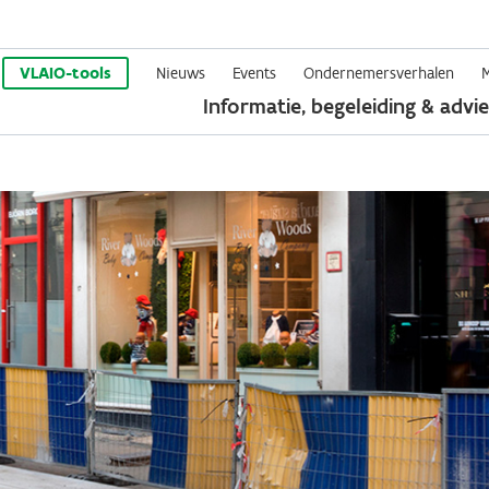
Overslaan
en
VLAIO-tools
Nieuws
Events
Ondernemersverhalen
Informatie, begeleiding & advie
naar
de
inhoud
gaan