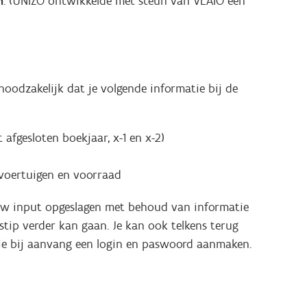
n
. (UNIZO ontwikkelde met steun van VLAIO een
noodzakelijk dat je volgende informatie bij de
t afgesloten boekjaar, x-1 en x-2)
 voertuigen en voorraad
ouw input opgeslagen met behoud van informatie
stip verder kan gaan. Je kan ook telkens terug
 je bij aanvang een login en paswoord aanmaken.