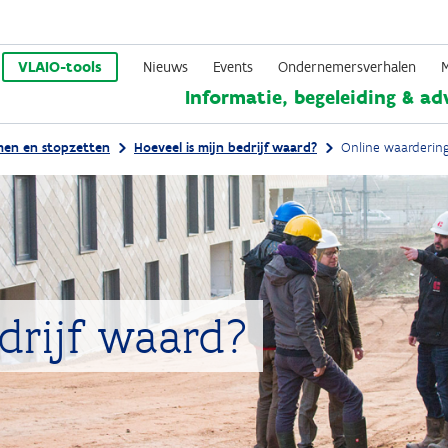
Overslaan
en
VLAIO-tools
Nieuws
Events
Ondernemersverhalen
Informatie, begeleiding & ad
naar
de
men en stopzetten
Hoeveel is mijn bedrijf waard?
Online waarderin
inhoud
gaan
edrijf waard?