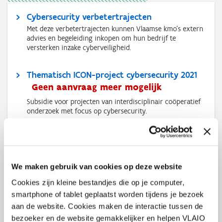
Cybersecurity verbetertrajecten
Met deze verbetertrajecten kunnen Vlaamse kmo’s extern
advies en begeleiding inkopen om hun bedrijf te
versterken inzake cyberveiligheid.
Thematisch ICON-project cybersecurity 2021
Geen aanvraag meer mogelijk
Subsidie voor projecten van interdisciplinair coöperatief
onderzoek met focus op cybersecurity.
Thematisch ICON-project artificiële
intelligentie 2021
Geen aanvraag meer mogelijk
We maken gebruik van cookies op deze website
Subsidie voor projecten van interdisciplinair coöperatief
Cookies zijn kleine bestandjes die op je computer,
onderzoek met focus op artificiële intelligentie.
smartphone of tablet geplaatst worden tijdens je bezoek
aan de website. Cookies maken de interactie tussen de
Kmo-portefeuille
bezoeker en de website gemakkelijker en helpen VLAIO