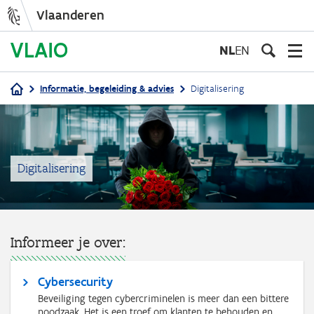
Vlaanderen
Overslaan
en
NL
EN
naar
de
Informatie, begeleiding & advies
Digitalisering
inhoud
Kruimelpad
gaan
Digitalisering
Informeer je over:
Cybersecurity
Beveiliging tegen cybercriminelen is meer dan een bittere
noodzaak. Het is een troef om klanten te behouden en