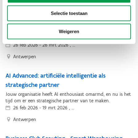
AI Fundamentals: opleiding voor structureel AI-
Selectie toestaan
gebruik
Heb jij AI al geïntegreerd als structureel hulpmiddel in je
Weigeren
organisatie? Een goed begin is het halve werk.
26 feb 2026
-
26 mrt 2026 , ...
Antwerpen
AI Advanced: artificiële intelligentie als
strategische partner
Jouw organisatie heeft AI enthousiast omarmd, en nu is het
tijd om er een strategische partner van te maken.
26 feb 2026
-
19 mrt 2026 , ...
Antwerpen