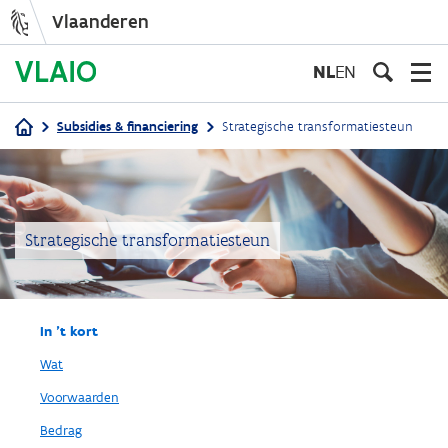
Vlaanderen
Overslaan
en
NL
EN
naar
de
Subsidies & financiering
Strategische transformatiesteun
inhoud
Kruimelpad
gaan
Strategische transformatiesteun
In 't kort
Wat
Voorwaarden
Bedrag