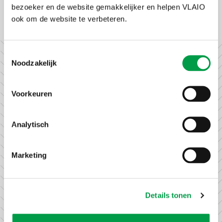
bezoeker en de website gemakkelijker en helpen VLAIO
Facebook
X
LinkedIn
Email
WhatsApp
Share
Delen:
ook om de website te verbeteren.
Toestemmingsselectie
Noodzakelijk
Zoutman
Voorkeuren
zorgt voor
duurzaam en
Analytisch
additiefvrij
zeezout
Marketing
VLAIO steunde
Zoutman voor de
bouw van een nieuwe
raffinaderij voor het
Details tonen
produceren van
zeezout zonder