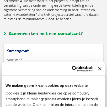
parameter 4 “De mate waarin het project bijdraagt tot de
verankering van de onderneming en de tewerkstelling en de
algemene versterking van de onderneming in haar interne en
externe waardeketen.” dient elk projectvoorstel vanaf die datum
minstens de minimumscore “Goed” te behalen.
Samenwerken met een consultant?
Samengevat
Voor wie?
kmo's en grote ondernemingen
Voor wat?
investeringen en opleidingen die essentieel zijn voor het
doorvoeren van het transformatieproject
We maken gebruik van cookies op deze website
Bedrag
basissteun van 8% voor investeringen en 20% voor
Cookies zijn kleine bestandjes die op je computer,
opleidingen
smartphone of tablet geplaatst worden tijdens je bezoek
aan de website. Cookies maken de interactie tussen de