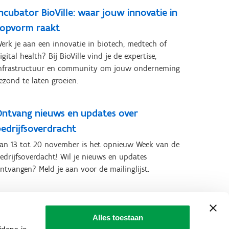
ncubator BioVille: waar jouw innovatie in
topvorm raakt
erk je aan een innovatie in biotech, medtech of
igital health? Bij BioVille vind je de expertise,
nfrastructuur en community om jouw onderneming
ezond te laten groeien.
Ontvang nieuws en updates over
edrijfsoverdracht
an 13 tot 20 november is het opnieuw Week van de
edrijfsoverdacht! Wil je nieuws en updates
ntvangen? Meld je aan voor de mailinglijst.
Je ticket voor de Love Tomorrow Summit
Alles toestaan
et korting dankzij VLAIO en FTI