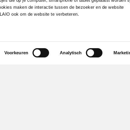
djes die op je computer, smartphone of tablet geplaatst worden ti
jdens onze matchmaking
okies maken de interactie tussen de bezoeker en de website
o-founderprofielen.
G
VLAIO ook om de website te verbeteren.
e
n
All
Voorkeuren
Analytisch
Marketi
Werken bij VLAIO
Studies
VLAIO-app
V
Communicatieverplichtingen & logo's
Klacht