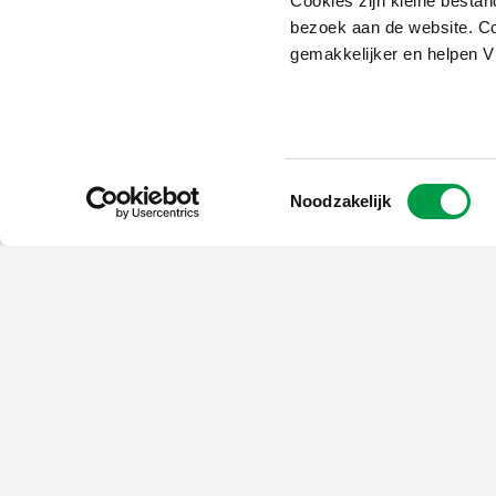
Cookies zijn kleine bestan
Ben je op zoek naar een co-founder of een startup? Ti
bezoek aan de website. Co
events kan je snel en makkelijk kennismaken met 200+ c
gemakkelijker en helpen 
21 mei 2026
-
25 jun 2026 , ...
Online
Alle events
Toestemmingsselectie
Noodzakelijk
Schrijf je in op
de nieuwsbrief
Kies welk nieuws je wil
ontvangen in je mailbox
Schrijf je nu in