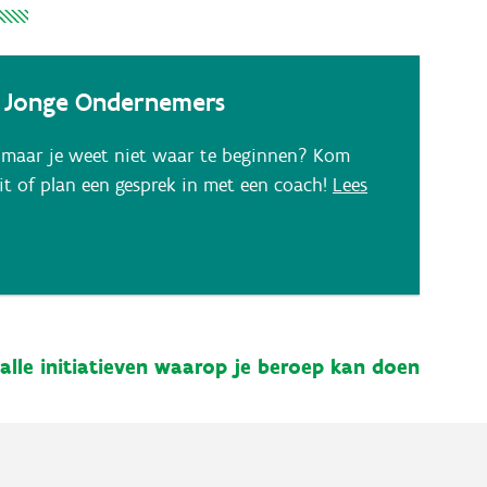
e Jonge Ondernemers
 maar je weet niet waar te beginnen? Kom
eit of plan een gesprek in met een coach!
Lees
alle initiatieven waarop je beroep kan doen