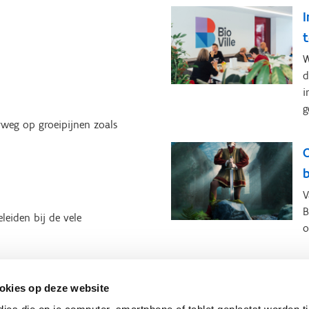
I
W
d
i
g
rweg op groeipijnen zoals
b
V
B
leiden bij de vele
o
okies op deze website
m