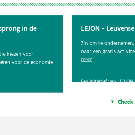
sprong in de
LEJON - Leuvens
Zin om te ondernemen,
naar een gratis activit
ie kiezen voor
meer
eëren voor de economie
Een initiatief van LE(J)ON
Check 