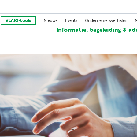
Overslaan
en
VLAIO-tools
Nieuws
Events
Ondernemersverhalen
Informatie, begeleiding & ad
naar
de
inhoud
gaan