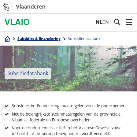
Vlaanderen
Overslaan
en
NL
EN
naar
de
Subsidies & financiering
Subsidiedatabank
inhoud
Kruimelpad
gaan
Subsidiedatabank
Subsidies én financieringsmaatregelen voor de ondernemer
Met de belangrijkste steunmaatregelen van de provinciale,
Vlaamse, federale en Europese overheden
Voor de ondernemers actief in het Vlaamse Gewest (zowel
in hoofd- als bijberoep tenzij anders wordt vermeld)