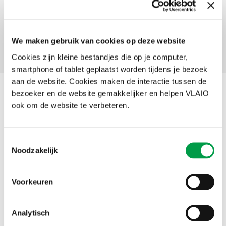
Alle steunmaatregelen van A-Z
We maken gebruik van cookies op deze website
Laatste wijzigingen
Cookies zijn kleine bestandjes die op je computer,
smartphone of tablet geplaatst worden tijdens je bezoek
aan de website. Cookies maken de interactie tussen de
bezoeker en de website gemakkelijker en helpen VLAIO
Subsidiegidsen
ook om de website te verbeteren.
Deze Subsidiegidsen bieden je per thema een overzicht van de
belangrijkste steunmaatregelen. Ook voor bepaalde sectoren is een
Toestemmingsselectie
subsidiegids beschikbaar.
Noodzakelijk
Startplannen
Voorkeuren
Laatst aangepast op
6 aug 2026
Analytisch
Investeren als kmo