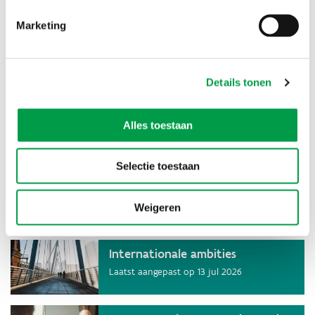
Laatst aangepast op
6 aug 2026
Marketing
Innovatief ondernemen
Laatst aangepast op
6 aug 2026
Details tonen
Duurzaam ondernemen
Alles toestaan
Laatst aangepast op
6 aug 2026
Selectie toestaan
Aanwerven en opleiden
Laatst aangepast op
6 aug 2026
Weigeren
Internationale ambities
Laatst aangepast op
13 jul 2026