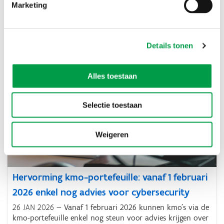
misleidende beloftes
Marketing
19 JUN 2026
Voortaan beschermt een nieuwe
gedragscode kmo’s beter tegen oneerlijke marktpraktijken
en misleidende communicatie.
Details tonen
Alles toestaan
Selectie toestaan
Weigeren
Hervorming kmo-portefeuille: vanaf 1 februari
2026 enkel nog advies voor cybersecurity
26 JAN 2026
Vanaf 1 februari 2026 kunnen kmo’s via de
kmo-portefeuille enkel nog steun voor advies krijgen over