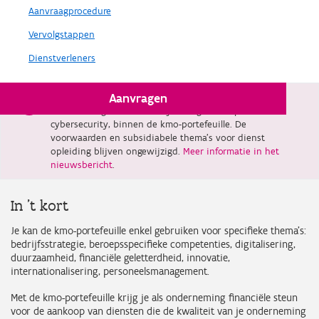
Aanvraagprocedure
Vervolgstappen
Dienstverleners
Aanvragen
Vanaf 1 februari 2026 verdwijnt dienst advies, met
uitzondering van adviestrajecten gericht op
cybersecurity, binnen de kmo-portefeuille. De
voorwaarden en subsidiabele thema’s voor dienst
opleiding blijven ongewijzigd.
Meer informatie in het
nieuwsbericht
.
In 't kort
Je kan de kmo-portefeuille enkel gebruiken voor specifieke thema’s:
bedrijfsstrategie, beroepsspecifieke competenties, digitalisering,
duurzaamheid, financiële geletterdheid, innovatie,
internationalisering, personeelsmanagement.
Met de kmo-portefeuille krijg je als onderneming financiële steun
voor de aankoop van diensten die de kwaliteit van je onderneming