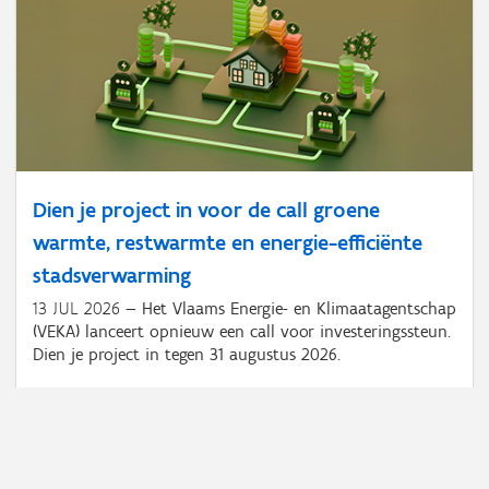
Dien je project in voor de call groene
warmte, restwarmte en energie-efficiënte
stadsverwarming
13 JUL 2026
Het Vlaams Energie- en Klimaatagentschap
(VEKA) lanceert opnieuw een call voor investeringssteun.
Dien je project in tegen 31 augustus 2026.
1 - 18
van de 1813 resultaten
Paginering
Pagina 1
Volgende
Volgende