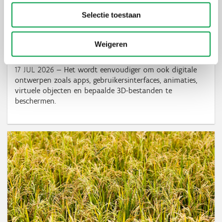
Selectie toestaan
De EU moderniseert het modellenrecht: wat
Weigeren
betekent dit voor jou?
17 JUL 2026
Het wordt eenvoudiger om ook digitale
ontwerpen zoals apps, gebruikersinterfaces, animaties,
virtuele objecten en bepaalde 3D-bestanden te
beschermen.