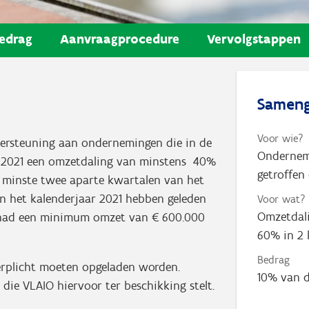
edrag
Aanvraagprocedure
Vervolgstappen
Sameng
Voor wie?
dersteuning aan ondernemingen die in de
Ondernemi
r 2021 een omzetdaling van minstens 40%
getroffen
 minste twee aparte kwartalen van het
n het kalenderjaar 2021 hebben geleden
Voor wat?
Omzetdali
 had een minimum omzet van € 600.000
60% in 2 
Bedrag
verplicht moeten opgeladen worden.
10% van d
die VLAIO hiervoor ter beschikking stelt.