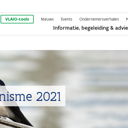
Overslaan
en
VLAIO-tools
Nieuws
Events
Ondernemersverhalen
Informatie, begeleiding & advie
naar
de
inhoud
gaan
nisme 2021