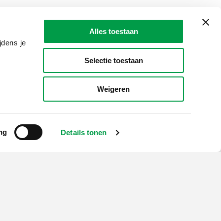
Alles toestaan
aan
één postadres
.
jdens je
Selectie toestaan
Weigeren
ng
Details tonen
LAIO AWARDS
Contact
en, meldingen & fraudebestrijding