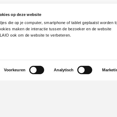
okies op deze website
ts via de post bezorgen? Alle VLAIO-kantoren hebben voort
djes die op je computer, smartphone of tablet geplaatst worden ti
okies maken de interactie tussen de bezoeker en de website
VLAIO ook om de website te verbeteren.
o.be
Voorkeuren
Analytisch
Marketi
Werken bij VLAIO
Studies
VLAIO-app
V
Communicatieverplichtingen & logo's
Klacht