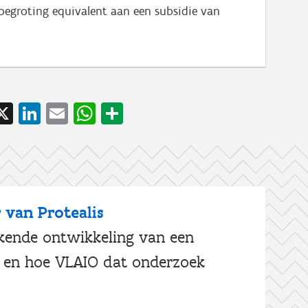
groting equivalent aan een subsidie van
acebook
X
LinkedIn
Email
WhatsApp
Share
 van Protealis
kende ontwikkeling van een
nt en hoe VLAIO dat onderzoek