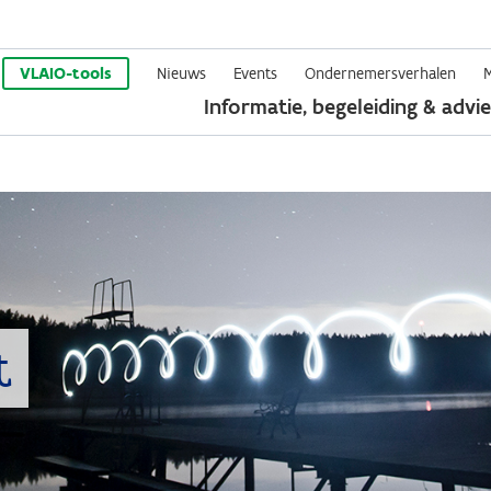
Overslaan
en
VLAIO-tools
Nieuws
Events
Ondernemersverhalen
Informatie, begeleiding & advie
naar
de
inhoud
gaan
t