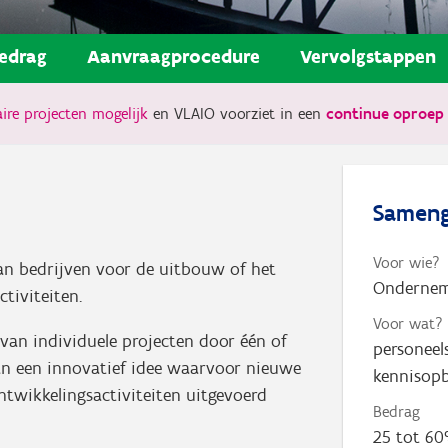
edrag
Aanvraagprocedure
Vervolgstappen
ire projecten mogelijk
en VLAIO voorziet in een
continue oproep 
Sameng
Voor wie?
aan bedrijven voor de uitbouw of het
Ondernemi
tiviteiten.
Voor wat?
 van individuele projecten door één of
personeel
van een innovatief idee waarvoor nieuwe
kennisopb
ntwikkelingsactiviteiten uitgevoerd
Bedrag
25 tot 60