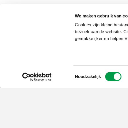
We maken gebruik van co
Stuur bij voorkeur een e-mail naar VLAIO. Toch ie
Cookies zijn kleine bestan
bezoek aan de website. Co
Telefoon
0800 20 555
gemakkelijker en helpen 
E-mail
bedrijfsinnovatiesteun@vlai
Toestemmingsselectie
Noodzakelijk
Schrijf je in op
de nieuwsbrief
Kies welk nieuws je wil
ontvangen in je mailbox
Schrijf je nu in