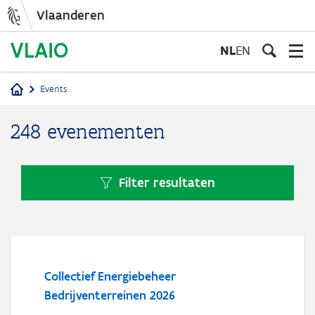
Vlaanderen
Overslaan
en
NL
EN
naar
de
Events
inhoud
Kruimelpad
gaan
248 evenementen
Filter resultaten
Collectief Energiebeheer
Bedrijventerreinen 2026