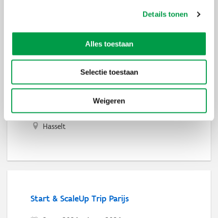
Genk
Details tonen
Alles toestaan
Selectie toestaan
Het blijft in de familie
Weigeren
1 sep 2026
-
30 jun 2027
Hasselt
Start & ScaleUp Trip Parijs