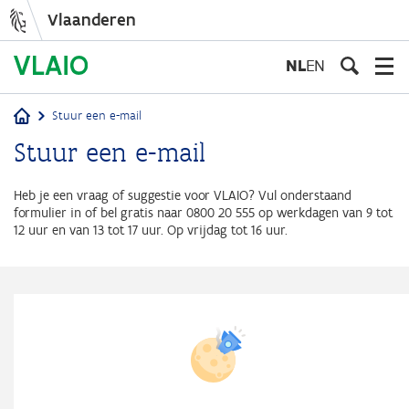
Vlaanderen
Overslaan
en
NL
EN
naar
de
Stuur een e-mail
inhoud
Kruimelpad
Stuur een e-mail
gaan
Heb je een vraag of suggestie voor VLAIO? Vul onderstaand
formulier in of bel gratis naar 0800 20 555 op werkdagen van 9 tot
12 uur en van 13 tot 17 uur. Op vrijdag tot 16 uur.