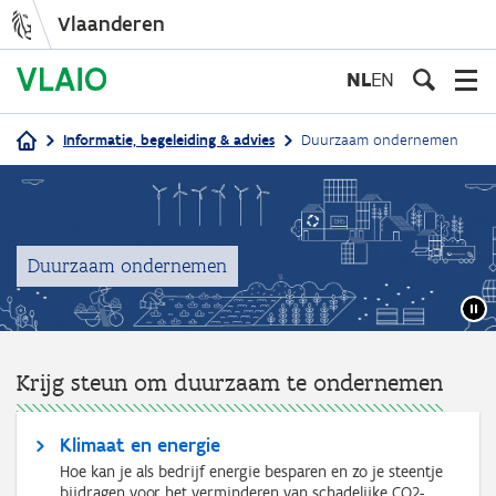
Vlaanderen
Overslaan
en
NL
EN
naar
de
Informatie, begeleiding & advies
Duurzaam ondernemen
inhoud
Kruimelpad
gaan
Duurzaam ondernemen
Krijg steun om duurzaam te ondernemen
Klimaat en energie
Hoe kan je als bedrijf energie besparen en zo je steentje
bijdragen voor het verminderen van schadelijke CO2-