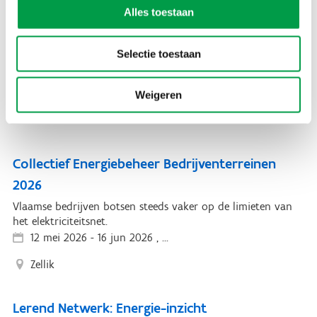
Alles toestaan
Lerend Netwerk Klimaatneutrale Industrie
Laat je in 6 sessies inspireren om de klimaatambities in je
Selectie toestaan
bedrijf vorm te geven.
24 mrt 2026
-
28 apr 2026 , ...
Weigeren
Gent
Collectief Energiebeheer Bedrijventerreinen
2026
Vlaamse bedrijven botsen steeds vaker op de limieten van
het elektriciteitsnet.
12 mei 2026
-
16 jun 2026 , ...
Zellik
Lerend Netwerk: Energie-inzicht