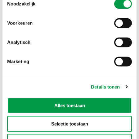
Noodzakelijk
Voorkeuren
Analytisch
Marketing
Maak de omslag naar de circulaire economie
met onze nieuwe subsidies
Details tonen
8 FEB 2022
VLAIO lanceert twee nieuwe subsidies:
'levensduurverlenging maakindustrie' en 'living labs
circulaire economie'.
Alles toestaan
Selectie toestaan