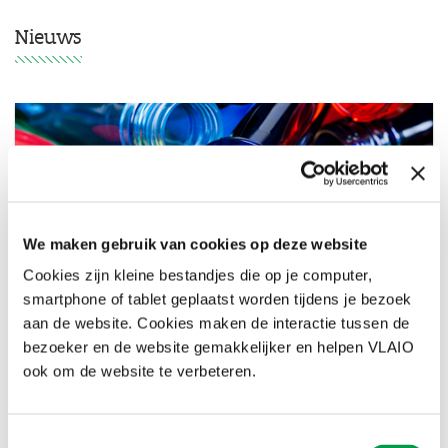
Nieuws
We maken gebruik van cookies op deze website
Cookies zijn kleine bestandjes die op je computer,
smartphone of tablet geplaatst worden tijdens je bezoek
Subsidies circulaire economie: vraag aan in
aan de website. Cookies maken de interactie tussen de
partnerschap
bezoeker en de website gemakkelijker en helpen VLAIO
22 FEB 2022
Binnen deze oproepen willen we nieuwe,
ook om de website te verbeteren.
brede samenwerkingsverbanden ondersteunen. Daarom
kan enkel een partnerschap een aanvraag indienen.
Toestemmingsselectie