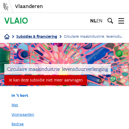
Vlaanderen
Overslaan
en
NL
EN
naar
de
Subsidies & financiering
Circulaire maakindustrie: levensduurverlenging
inhoud
Kruimelpad
gaan
Circulaire maakindustrie: levensduurverlenging
Je kan deze subsidie niet meer aanvragen
In 't kort
Wat
Voorwaarden
Bedrag