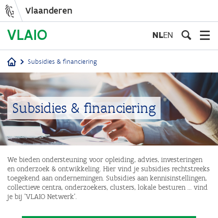
Vlaanderen
Overslaan
en
NL
EN
naar
de
Subsidies & financiering
inhoud
Kruimelpad
gaan
Subsidies & financiering
We bieden ondersteuning voor opleiding, advies, investeringen
en onderzoek & ontwikkeling. Hier vind je subsidies rechtstreeks
toegekend aan ondernemingen. Subsidies aan kennisinstellingen,
collectieve centra, onderzoekers, clusters, lokale besturen ... vind
je bij 'VLAIO Netwerk'.