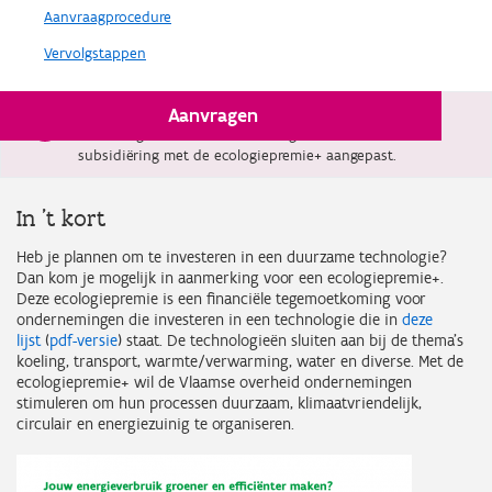
Aanvraagprocedure
Vervolgstappen
Aanvragen
Vanaf 1 januari 2026 is de limitatieve lijst met
technologieën die in aanmerking komen voor
subsidiëring met de ecologiepremie+ aangepast.
In 't kort
Heb je plannen om te investeren in een duurzame technologie?
Dan kom je mogelijk in aanmerking voor een ecologiepremie+.
Deze ecologiepremie is een financiële tegemoetkoming voor
ondernemingen die investeren in een technologie die in
deze
lijst
(
pdf-versie
) staat. De technologieën sluiten aan bij de thema’s
koeling, transport, warmte/verwarming, water en diverse. Met de
ecologiepremie+ wil de Vlaamse overheid ondernemingen
stimuleren om hun processen duurzaam, klimaatvriendelijk,
circulair en energiezuinig te organiseren.