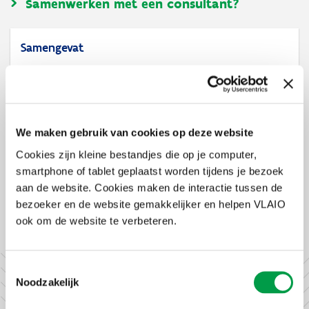
Samenwerken met een consultant?
Samengevat
Voor wie?
ondernemingen die investeren in het Vlaamse Gewest
Voor wat?
investering in performante ecologische technologieën
We maken gebruik van cookies op deze website
(limitatieve lijst)
Bedrag
Cookies zijn kleine bestandjes die op je computer,
10 tot 55% van de meerkost van de investering
smartphone of tablet geplaatst worden tijdens je bezoek
aan de website. Cookies maken de interactie tussen de
bezoeker en de website gemakkelijker en helpen VLAIO
Facebook
X
LinkedIn
Email
WhatsApp
Share
Delen:
ook om de website te verbeteren.
Toestemmingsselectie
Noodzakelijk