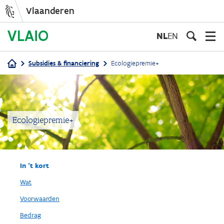
Vlaanderen
Overslaan
en
NL
EN
naar
de
Subsidies & financiering
Ecologiepremie+
inhoud
Kruimelpad
gaan
Ecologiepremie+
In 't kort
Wat
Voorwaarden
Bedrag