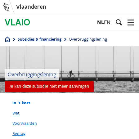
Vlaanderen
Overslaan
en
NL
EN
naar
de
Subsidies & financiering
Overbruggingslening
inhoud
Kruimelpad
gaan
Overbruggingslening
Je kan deze subsidie niet meer aanvragen
In 't kort
Wat
Voorwaarden
Bedrag