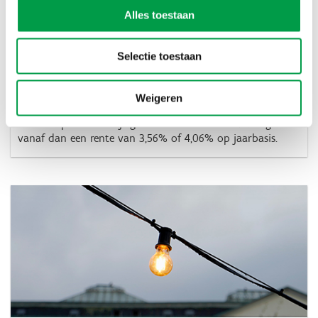
Alles toestaan
Selectie toestaan
Overbruggingslening: rentevoet wijzigt vanaf 1
april
Weigeren
24 MRT 2023
Voor overbruggingsleningen aangevraagd
vanaf 1 april 2023 wijzigt de rentevoet. Voor kmo's geldt
vanaf dan een rente van 3,56% of 4,06% op jaarbasis.