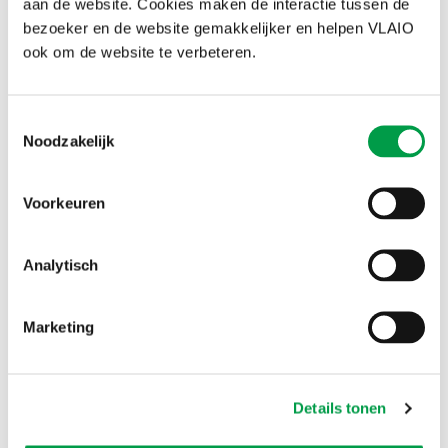
aan de website. Cookies maken de interactie tussen de
bezoeker en de website gemakkelijker en helpen VLAIO
ook om de website te verbeteren.
Toestemmingsselectie
Noodzakelijk
Overbruggingslening: rentevoet wijzigt vanaf 1
juli
Voorkeuren
2 JUN 2023
Voor overbruggingsleningen aangevraagd
vanaf 1 juli 2023 wijzigt de rentevoet. Voor kmo's geldt
Analytisch
vanaf dan een rente van 4,14% of 4,64% op jaarbasis.
Marketing
Details tonen