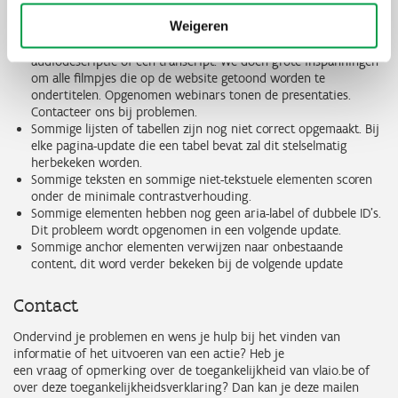
omschrijving. Er wordt op regelmatige basis opnieuw getest om
Weigeren
deze aan te vullen.
Nog niet alle video’s zijn voorzien van ondertiteling,
audiodescriptie of een transcript. We doen grote inspanningen
om alle filmpjes die op de website getoond worden te
ondertitelen. Opgenomen webinars tonen de presentaties.
Contacteer ons bij problemen.
Sommige lijsten of tabellen zijn nog niet correct opgemaakt. Bij
elke pagina-update die een tabel bevat zal dit stelselmatig
herbekeken worden.
Sommige teksten en sommige niet-tekstuele elementen scoren
onder de minimale contrastverhouding.
Sommige elementen hebben nog geen aria-label of dubbele ID’s.
Dit probleem wordt opgenomen in een volgende update.
Sommige anchor elementen verwijzen naar onbestaande
content, dit word verder bekeken bij de volgende update
Contact
Ondervind je problemen en wens je hulp bij het vinden van
informatie of het uitvoeren van een actie? Heb je
een vraag of opmerking over de toegankelijkheid van vlaio.be of
over deze toegankelijkheidsverklaring? Dan kan je deze mailen