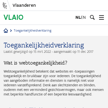
Vlaanderen
Overslaan
en
NL
EN
naar
de
Toegankelijkheidverklaring
inhoud
Kruimelpad
gaan
Toegankelijkheidverklaring
Laatst gewijzigd op 15 mrt 2022 - aangemaakt op 11 dec 2017
Wat is webtoegankelijkheid?
Webtoegankelijkheid betekent dat websites en -toepassingen
toegankelijk en bruikbaar zijn voor iedereen. De toegankelijkheid
van aangeboden informatie en diensten is namelijk niet voor
iedereen vanzelfsprekend. Denk aan slechtzienden en blinden,
ouderen met een verminderd gezichtsvermogen, maar ook mensen
met beperkte handfunctie of een beperkte leesvaardigheid.