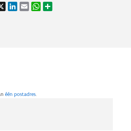
acebook
X
LinkedIn
Email
WhatsApp
Share
aan
één postadres
.