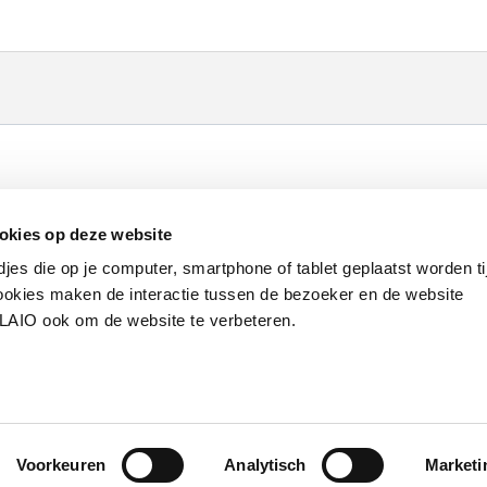
Werken bij VLAIO
Studies
VLAIO-app
V
okies op deze website
Communicatieverplichtingen & logo's
Klacht
djes die op je computer, smartphone of tablet geplaatst worden ti
okies maken de interactie tussen de bezoeker en de website
VLAIO ook om de website te verbeteren.
van de Vlaamse overheid
S
Voorkeuren
Analytisch
Marketi