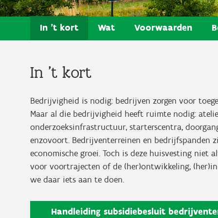
In 't kort
Wat
Voorwaarden
B
In 't kort
Bedrijvigheid is nodig: bedrijven zorgen voor toe
Maar al die bedrijvigheid heeft ruimte nodig: atelie
onderzoeksinfrastructuur, starterscentra, doorg
enzovoort. Bedrijventerreinen en bedrijfspanden 
economische groei. Toch is deze huisvesting niet al
voor voortrajecten of de (her)ontwikkeling, (her)i
we daar iets aan te doen.
Handleiding subsidiebesluit bedrijvente