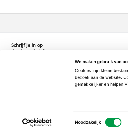
Schrijf je in op
de nieuwsbrief
Kies welk nieuws je wil
We maken gebruik van co
ontvangen in je mailbox
Cookies zijn kleine bestan
Schrijf je nu in
bezoek aan de website. Co
gemakkelijker en helpen 
Vlaio.be is een officiële website 
uitgegeven door
VLAIO
Toestemmingsselectie
PRIVACYBELEID
Noodzakelijk
TOEGANKELIJKHEID
COOKIE