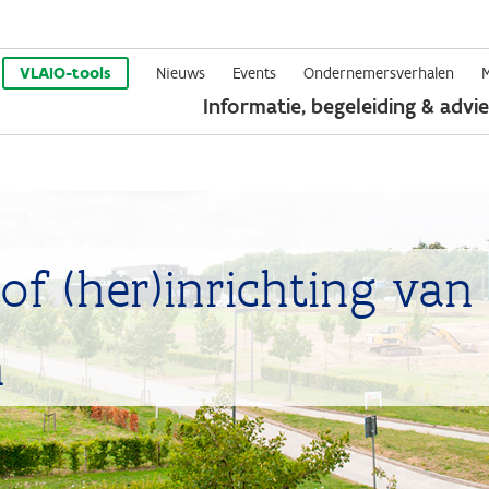
Overslaan
en
VLAIO-tools
Nieuws
Events
Ondernemersverhalen
Informatie, begeleiding & advie
naar
de
inhoud
gaan
of (her)inrichting van
n