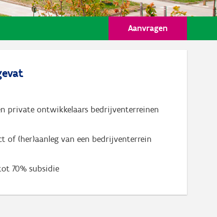
Aanvragen
evat
en private ontwikkelaars bedrijventerreinen
ct of (her)aanleg van een bedrijventerrein
ot 70% subsidie