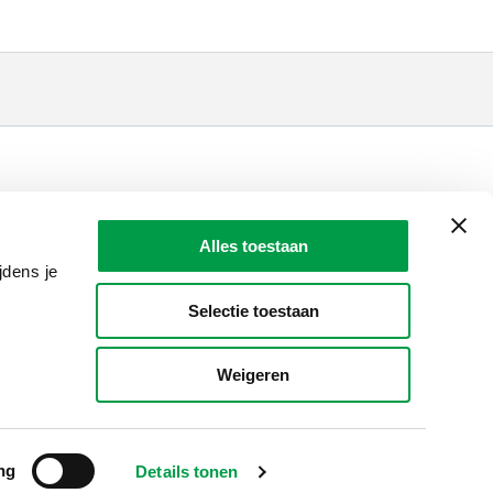
LAIO AWARDS
Contact
Alles toestaan
en, meldingen & fraudebestrijding
jdens je
Selectie toestaan
Weigeren
ng
Details tonen