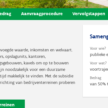
edrag
Aanvraagprocedure
Vervolgstappen
Sameng
Voor wie?
gevoegde waarde, inkomsten en welvaart.
publieke 
rs, opslagunits, kantoren,
angsgebouwen, kavels om op te bouwen
Voor wat?
voortraje
zijn noodzakelijk voor een duurzame
tijd makkelijk te vinden. Met de subsidie
Bedrag
nrichting van bedrijventerreinen proberen
van 50% t
rreinen