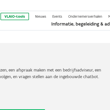
Overslaan
en
VLAIO-tools
Nieuws
Events
Ondernemersverhalen
Informatie, begeleiding & ad
naar
de
inhoud
gaan
en, een afspraak maken met een bedrijfsadviseur, een
volgen, en vragen stellen aan de ingebouwde chatbot.