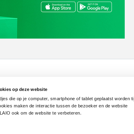
Werken bij VLAIO
Studies
VLAIO-app
V
okies op deze website
Communicatieverplichtingen & logo's
Klacht
djes die op je computer, smartphone of tablet geplaatst worden ti
okies maken de interactie tussen de bezoeker en de website
VLAIO ook om de website te verbeteren.
van de Vlaamse overheid