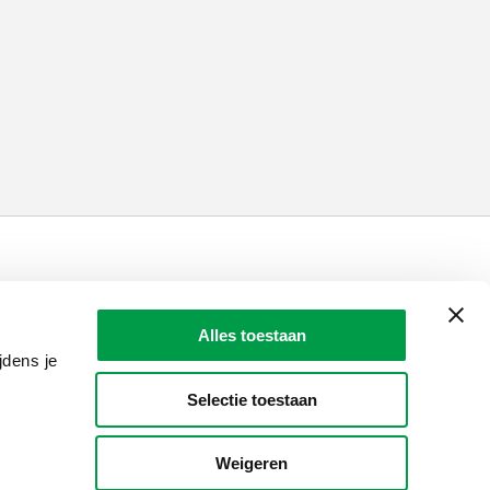
LAIO AWARDS
Contact
Alles toestaan
en, meldingen & fraudebestrijding
jdens je
Selectie toestaan
Weigeren