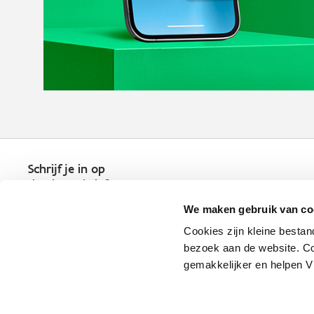
Schrijf je in op
de nieuwsbrief
Kies welk nieuws je wil
We maken gebruik van co
ontvangen in je mailbox
Cookies zijn kleine bestan
Schrijf je nu in
bezoek aan de website. Co
gemakkelijker en helpen 
Vlaio.be is een officiële website 