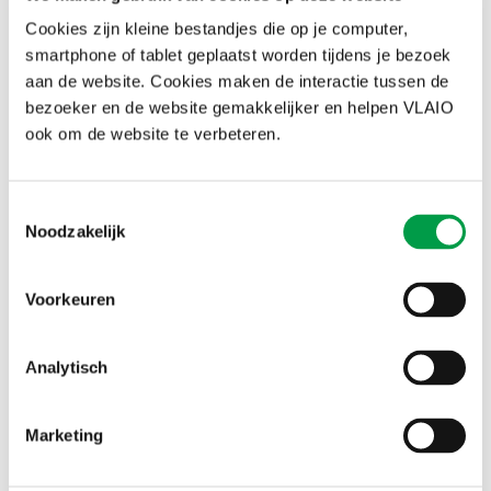
Cookies zijn kleine bestandjes die op je computer,
smartphone of tablet geplaatst worden tijdens je bezoek
aan de website. Cookies maken de interactie tussen de
bezoeker en de website gemakkelijker en helpen VLAIO
ook om de website te verbeteren.
Toestemmingsselectie
Waarover gaat het?
Noodzakelijk
Maakbedrijven halen meer dan ooit data uit hun machineparken.
Dit maakt de weg vrij voor extra productiviteit en efficiëntie,
Voorkeuren
bijvoorbeeld dankzij conditioneel of zelfs predictief onderhoud.
Maar dan moeten technici en ingenieurs wel over de juiste
competenties beschikken om data te interpreteren en betrouwbaar
Analytisch
te houden. Dit project brengt alle stappen die hiervoor nodig zijn
in kaart.
Marketing
Waarom is dit belangrijk?