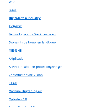
WIDE
BOOT
Digitalent 4 Industry
XR@Work
Technologie voor Werkbaar werk
Drones in de bouw en landbouw
MES4SME
AMplitude
AR/MR in labo- en procesomgevingen
ConstructionSite Vision
ICI 4.0
Machine Upgrading 4.0
Opleiden 4.0