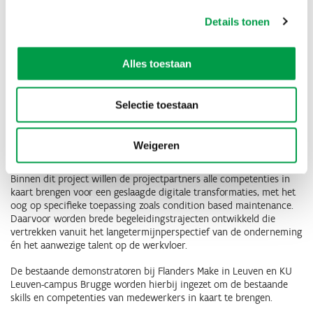
Veel bedrijven zetten in op digitalisering van hun processen. Het
gevolg is dat ze beschikken over enorme hoeveelheden data. Dit
Details tonen
biedt uiteraard tal van nieuwe mogelijkheden, maar enkel op
voorwaarde dat de medewerkers op de werkvloer voldoende
getraind zijn om met deze data overweg te kunnen.
Alles toestaan
Ze moeten deze data correct kunnen capteren en analyseren. En
vervolgens ook de juiste stappen zetten op basis van de
Selectie toestaan
beschikbare data, bijvoorbeeld in het kader van conditie-gebaseerd
of zelfs predictief onderhoud.
Weigeren
Wat is het aanbod?
Binnen dit project willen de projectpartners alle competenties in
kaart brengen voor een geslaagde digitale transformaties, met het
oog op specifieke toepassing zoals condition based maintenance.
Daarvoor worden brede begeleidingstrajecten ontwikkeld die
vertrekken vanuit het langetermijnperspectief van de onderneming
én het aanwezige talent op de werkvloer.
De bestaande demonstratoren bij Flanders Make in Leuven en KU
Leuven-campus Brugge worden hierbij ingezet om de bestaande
skills en competenties van medewerkers in kaart te brengen.