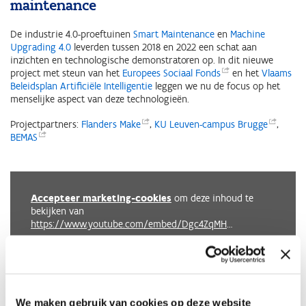
maintenance
De industrie 4.0-proeftuinen
Smart Maintenance
en
Machine
Upgrading 4.0
leverden tussen 2018 en 2022 een schat aan
inzichten en technologische demonstratoren op. In dit nieuwe
project met steun van het
Europees Sociaal
Fonds
en het
Vlaams
Beleidsplan Artificiële Intelligentie
leggen we nu de focus op het
menselijke aspect van deze technologieën.
Projectpartners:
Flanders
Make
,
KU Leuven-campus
Brugge
,
BEMAS
Accepteer marketing-cookies
om deze inhoud te
bekijken van
https://www.youtube.com/embed/Dgc4ZqMH2Mc?autoplay=0&start=0&rel=0
We maken gebruik van cookies op deze website