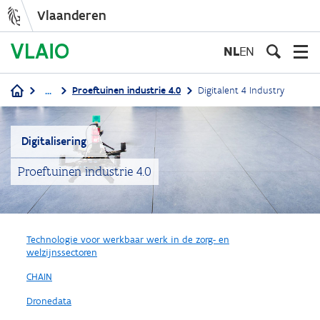
Vlaanderen
Overslaan
en
NL
EN
naar
de
...
Proeftuinen industrie 4.0
Digitalent 4 Industry
inhoud
Kruimelpad
gaan
Digitalisering
Proeftuinen industrie 4.0
Technologie voor werkbaar werk in de zorg- en
welzijnssectoren
CHAIN
Dronedata