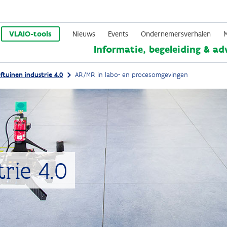
Overslaan
en
VLAIO-tools
Nieuws
Events
Ondernemersverhalen
Informatie, begeleiding & ad
naar
de
ftuinen industrie 4.0
AR/MR in labo- en procesomgevingen
inhoud
gaan
rie 4.0