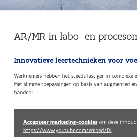
AR/MR in labo- en proceso
Innovatieve leertechnieken voor voe
Werknemers hebben het steeds lastiger in complexe 
Met slimme toepassingen op basis van augmented en 
handen!
Accepteer marketing-cookies
om deze inhoud 
https://www.youtube.com/embed/DiOIdFEnlXk?autoplay=0&start=0&rel=0