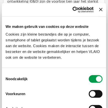
ontwikkeling (0&0) zijn de voorbije tien jaar het sterkst
toegenomen in België en Oostenrijk.
We maken gebruik van cookies op deze website
Cookies zijn kleine bestandjes die op je computer,
smartphone of tablet geplaatst worden tijdens je bezoek
aan de website. Cookies maken de interactie tussen de
bezoeker en de website gemakkelijker en helpen VLAIO
ook om de website te verbeteren.
Toestemmingsselectie
Noodzakelijk
Infographic week van de bedrijfsoverdracht
4 DEC 2017
De week van de bedrijfsoverdracht wil
ondernemers aanzetten om informatie in te winnen
Voorkeuren
rond dit thema.