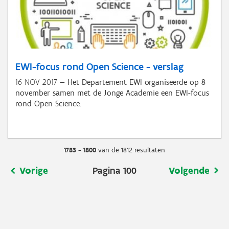
EWI-focus rond Open Science - verslag
16 NOV 2017
Het Departement EWI organiseerde op 8
november samen met de Jonge Academie een EWI-focus
rond Open Science.
1783 - 1800
van de 1812 resultaten
Paginering
Vorige
Vorige
Pagina 100
Volgende
Volgende
pagina
pagina
Schrijf je in op