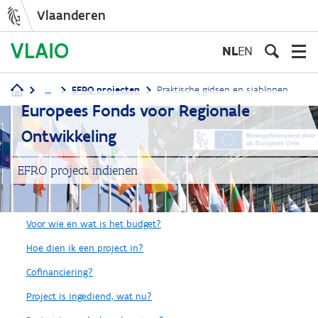
Vlaanderen
Overslaan
en
NL
EN
naar
de
...
EFRO projecten
Praktische gidsen en sjablonen
inhoud
Kruimelpad
Europees Fonds voor Regionale
gaan
Ontwikkeling
EFRO project indienen
Voor wie en wat is het budget?
Hoe dien ik een project in?
Cofinanciering?
Project is ingediend, wat nu?