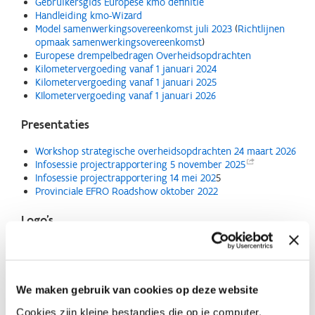
Gebruikersgids Europese kmo definitie
Handleiding kmo-Wizard
Model samenwerkingsovereenkomst juli 2023
(
Richtlijnen
opmaak samenwerkingsovereenkomst
)
Europese drempelbedragen Overheidsopdrachten
Kilometervergoeding vanaf 1 januari 2024
Kilometervergoeding vanaf 1 januari 2025
KIlometervergoeding vanaf 1 januari 2026
Presentaties
Workshop strategische overheidsopdrachten 24 maart 2026
Infosessie projectrapportering 5 november
2025
Infosessie projectrapportering 14 mei 202
5
Provinciale EFRO Roadshow oktober 2022
Logo's
Combinatielogo EU-Vlaanderen periode 2021-2027
(Zip-file
met verschillende formaten)
Sponsorlogo VLAIO te gebruiken op affiche
We maken gebruik van cookies op deze website
Formats
Cookies zijn kleine bestandjes die op je computer,