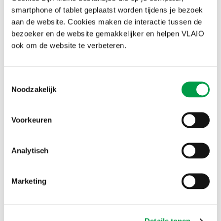
smartphone of tablet geplaatst worden tijdens je bezoek
Sjabloon Vooraanmelding
Ontwerp Aanvraagformulier
aan de website. Cookies maken de interactie tussen de
Beschrijving administratieve procedure
bezoeker en de website gemakkelijker en helpen VLAIO
Kostendetaillering hulpdocument
ook om de website te verbeteren.
Verklaring private middelen
Verklaring OHO en aanbestedingsplan
Verklaring kmo
Verklaring de minimis voor projectpartners
Toestemmingsselectie
Verklaring de-minimis voor ondernemingen die geen deel
Noodzakelijk
uitmaken van het projectpartnerschap
Verklaring cofinanciering
Verklaring BTW-statuut
Voorkeuren
Staatssteun zelfevaluatie
Funding gap 20 jaar
Funding gap 15 jaar
Analytisch
Funding gap 15 jaar_voorbeeld
Risicobeheer
Tijdsregistratie 2023
Tijdsregistratie 2024
Marketing
Tijdsregistratie 2025
Tijdsregistratie 2026-2030
Aanvraagformulier betaling 2021-2027