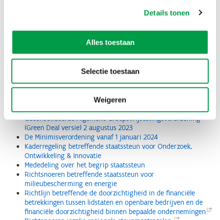
Modelformulieren
Details tonen
De minimisverklaring - modelformulier voor EFRO-
projectpartners
Alles toestaan
De minimisverklaring – modelformulier voor bedrijven die
geen deel uitmaken van het partnerschap
Staatssteun zelfevaluatieformulier
Selectie toestaan
Modelformulier verklaring onderzoeksorganisatie
Wetteksten
Weigeren
Geconsolideerde Algemene Groepsvrijstellingsverordening
(Green Deal versie) 2 augustus 2023
De Minimisverordening vanaf 1 januari 2024
Kaderregeling betreffende staatssteun voor Onderzoek,
Ontwikkeling & Innovatie
Mededeling over het begrip staatssteun
Richtsnoeren betreffende staatssteun voor
milieubescherming en energie
Richtlijn betreffende de doorzichtigheid in de financiële
betrekkingen tussen lidstaten en openbare bedrijven en de
financiële doorzichtigheid binnen bepaalde
ondernemingen