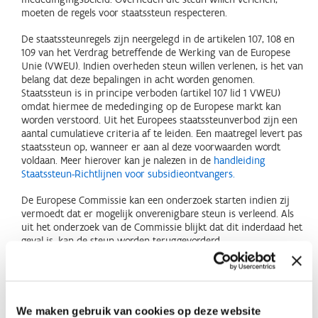
moeten de regels voor staatssteun respecteren.
De staatssteunregels zijn neergelegd in de artikelen 107, 108 en
109 van het Verdrag betreffende de Werking van de Europese
Unie (VWEU). Indien overheden steun willen verlenen, is het van
belang dat deze bepalingen in acht worden genomen.
Staatssteun is in principe verboden (artikel 107 lid 1 VWEU)
omdat hiermee de mededinging op de Europese markt kan
worden verstoord. Uit het Europees staatssteunverbod zijn een
aantal cumulatieve criteria af te leiden. Een maatregel levert pas
staatssteun op, wanneer er aan al deze voorwaarden wordt
voldaan. Meer hierover kan je nalezen in de
handleiding
Staatssteun-Richtlijnen voor subsidieontvangers.
De Europese Commissie kan een onderzoek starten indien zij
vermoedt dat er mogelijk onverenigbare steun is verleend. Als
uit het onderzoek van de Commissie blijkt dat dit inderdaad het
geval is, kan de steun worden teruggevorderd.
Hoewel staatssteun in beginsel verboden is en moet worden
aangemeld bij de Europese Commissie ter goedkeuring, bestaan
er mogelijkheden om toch staatssteun te verlenen.
We maken gebruik van cookies op deze website