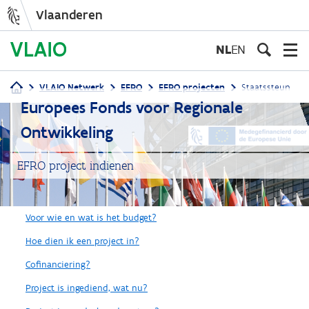
Vlaanderen
Overslaan
en
NL
EN
naar
de
VLAIO Netwerk
EFRO
EFRO projecten
Staatssteun
inhoud
Kruimelpad
Europees Fonds voor Regionale
gaan
Ontwikkeling
EFRO project indienen
Voor wie en wat is het budget?
Hoe dien ik een project in?
Cofinanciering?
Project is ingediend, wat nu?