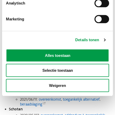
2020/07/03:
overeenkomst
Analytisch
Oudenburg
2020/11/09:
overeenkomst
,
toegankelijk alternatief
Pittem
Marketing
2020/06/02:
overeenkomst
POM Limburg
2020/09/01:
overeenkomst
POM West-Vlaanderen
Details tonen
2022/06/20:
overeenkomst
Puurs-Sint-Amands
2020/06/16:
overeenkomst
,
toegankelijk alternatief
Alles toestaan
Retie
2020/05/28:
overeenkomst
Selectie toestaan
Riemst
2020/10/02:
overeenkomst
,
toegankelijk alternatief
Roosdaal
Weigeren
2021/03/18:
overeenkomst
RSVZ
2021/06/11:
overeenkomst
,
toegankelijk alternatief
,
beraadslaging
Schoten