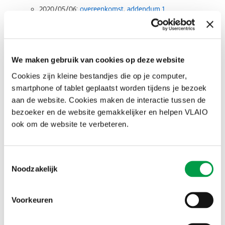
2020/05/06:
overeenkomst
,
addendum 1
Kortrijk
2022/08/18:
overeenkomst
,
addendum 1
Kraainem
2020/06/25:
overeenkomst
,
toegankelijk alternatief
We maken gebruik van cookies op deze website
Laarne
2020/06/24:
overeenkomst
,
toegankelijk alternatief
Cookies zijn kleine bestandjes die op je computer,
Leiedal
smartphone of tablet geplaatst worden tijdens je bezoek
2022/03/11:
overeenkomst
,
toegankelijk alternatief
aan de website. Cookies maken de interactie tussen de
Lichtervelde
bezoeker en de website gemakkelijker en helpen VLAIO
2020/10/02:
overeenkomst
ook om de website te verbeteren.
Lint
2023/06/01:
overeenkomst
,
toegankelijk alternatief
Lokeren
Toestemmingsselectie
2020/08/03:
overeenkomst
Noodzakelijk
Machelen
2021/02/18:
overeenkomst
Melle
Voorkeuren
2020/10/02:
overeenkomst
,
toegankelijk alternatief
Nazareth