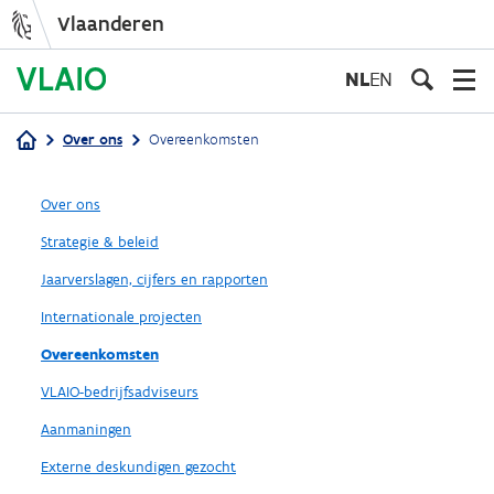
Vlaanderen
Overslaan
en
NL
EN
naar
de
Over ons
Overeenkomsten
inhoud
Kruimelpad
gaan
Over ons
Strategie & beleid
Jaarverslagen, cijfers en rapporten
Internationale projecten
Overeenkomsten
VLAIO-bedrijfsadviseurs
Aanmaningen
Externe deskundigen gezocht