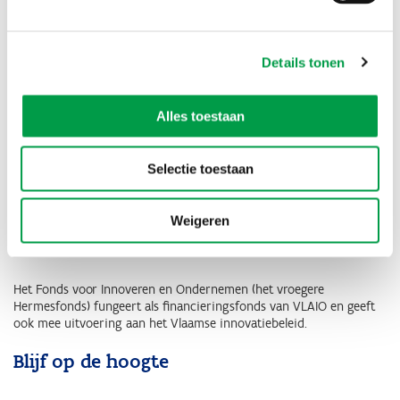
ondersteunen ook netwerking gericht op groeibedrijven.
-> het ondersteunen van clusters
Details tonen
We steunen organisaties die samenwerking en dynamiek op gang
brengen binnen een groep van ondernemingen en
kennisinstellingen.
Alles toestaan
-> en het bevorderen van omgevingsfactoren
Selectie toestaan
We faciliteren o.a. de ontwikkeling van bedrijventerreinen en het
voorzien van adequate bedrijfshuisvesting. Via één geïntegreerd
loket leggen we de brug naar sterker ondernemerschap.
Weigeren
Fonds voor Innoveren en Ondernemen
Het Fonds voor Innoveren en Ondernemen (het vroegere
Hermesfonds) fungeert als financieringsfonds van VLAIO en geeft
ook mee uitvoering aan het Vlaamse innovatiebeleid.
Blijf op de hoogte