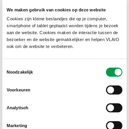
We maken gebruik van cookies op deze website
Cookies zijn kleine bestandjes die op je computer,
smartphone of tablet geplaatst worden tijdens je bezoek
aan de website. Cookies maken de interactie tussen de
bezoeker en de website gemakkelijker en helpen VLAIO
ook om de website te verbeteren.
We leggen de focus op
Toestemmingsselectie
-> het stimuleren van groei en innovatie
Noodzakelijk
Dit doen we door ondernemingen financieel te ondersteunen via
subsidies om te kunnen groeien, transformeren of innoveren.
Voorkeuren
Voorbeelden van dergelijke subsidies zijn de kmo-portefeuille, de
kmo-groeisubsidie en onderzoeks- & ontwikkelingsprojecten.
Analytisch
-> het bevorderen van ondernemerschap
We werken hiervoor samen met sterke partners die kmo’s kunnen
begeleiden van (pre)start over groei tot overname. We
Marketing