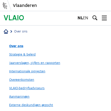
Vlaanderen
Overslaan
en
NL
EN
naar
de
Over ons
inhoud
Kruimelpad
gaan
Over ons
Strategie & beleid
Jaarverslagen, cijfers en rapporten
Internationale projecten
Overeenkomsten
VLAIO-bedrijfsadviseurs
Aanmaningen
Externe deskundigen gezocht