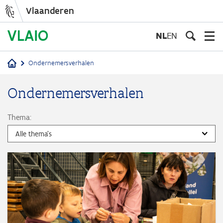
Vlaanderen
Overslaan
en
NL
EN
naar
de
Ondernemersverhalen
inhoud
Kruimelpad
gaan
Ondernemersverhalen
Thema: