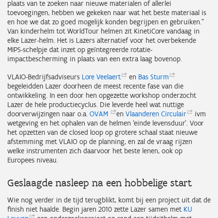
plaats van te zoeken naar nieuwe materialen of allerlei
toevoegingen, hebben we gekeken naar wat het beste materiaal is
en hoe we dat zo goed mogelijk konden begrijpen en gebruiken.”
Van kinderhelm tot WorldTour helmen zit KinetiCore vandaag in
elke Lazer-helm. Het is Lazers alternatief voor het overbekende
MIPS-schelpje dat inzet op geïntegreerde rotatie-
impactbescherming in plaats van een extra laag bovenop.
VLAIO-Bedrijfsadviseurs
Lore
Veelaert
en
Bas
Sturm
begeleidden Lazer doorheen de meest recente fase van die
ontwikkeling. In een door hen opgezette workshop onderzocht
Lazer de hele productiecyclus. Die leverde heel wat nuttige
doorverwijzingen naar o.a.
OVAM
en
Vlaanderen
Circulair
ivm
wetgeving en het ophalen van de helmen ‘einde levensduur’. Voor
het opzetten van de closed loop op grotere schaal staat nieuwe
afstemming met VLAIO op de planning, en zal de vraag rijzen
welke instrumenten zich daarvoor het beste lenen, ook op
Europees niveau.
Geslaagde nasleep na een hobbelige start
Wie nog verder in de tijd terugblikt, komt bij een project uit dat de
finish niet haalde. Begin jaren 2010 zette Lazer samen met
KU