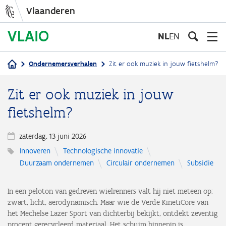
Vlaanderen
Overslaan
en
NL
EN
naar
de
Ondernemersverhalen
Zit er ook muziek in jouw fietshelm?
inhoud
Kruimelpad
gaan
Zit er ook muziek in jouw
fietshelm?
zaterdag, 13 juni 2026
Innoveren
Technologische innovatie
Duurzaam ondernemen
Circulair ondernemen
Subsidie
In een peloton van gedreven wielrenners valt hij niet meteen op:
zwart, licht, aerodynamisch. Maar wie de Verde KinetiCore van
het Mechelse Lazer Sport van dichterbij bekijkt, ontdekt zeventig
procent gerecycleerd materiaal. Het schuim binnenin is