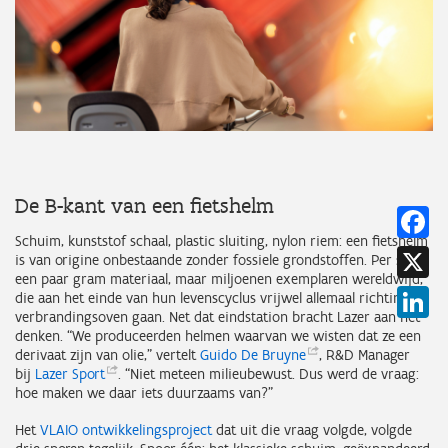
De B-kant van een fietshelm
Fa
Schuim, kunststof schaal, plastic sluiting, nylon riem: een fietshelm
X
is van origine onbestaande zonder fossiele grondstoffen. Per stuk
een paar gram materiaal, maar miljoenen exemplaren wereldwijd,
Li
die aan het einde van hun levenscyclus vrijwel allemaal richting
verbrandingsoven gaan. Net dat eindstation bracht Lazer aan het
denken. “We produceerden helmen waarvan we wisten dat ze een
derivaat zijn van olie,” vertelt
Guido De
Bruyne
, R&D Manager
bij
Lazer
Sport
. “Niet meteen milieubewust. Dus werd de vraag:
hoe maken we daar iets duurzaams van?”
Het
VLAIO ontwikkelingsproject
dat uit die vraag volgde, volgde