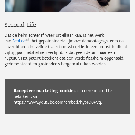
Second Life
Dat de helm achteraf weer uit elkaar kan, is het werk
van
EcoLoc
, het gepatenteerde lijmloze demontagesysteem dat
Lazer binnen hetzelfde traject ontwikkelde. In een industrie die al
vijftig jaar fietshelmen verlijmt, is dat geen detail maar een
ruptuur. Het patent betekent dat een Verde fietshelm opgehaald,
gedemonteerd en grotendeels hergebruikt kan worden.
Accepteer marketing-cookies
om deze inhoud te
bekijken van
https://www.youtube.com/embed/hy61Q0PVqA4?autoplay=0&start=11&rel=0