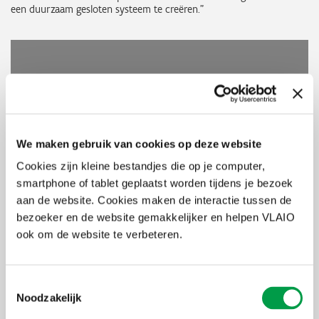
een duurzaam gesloten systeem te creëren.”
We maken gebruik van cookies op deze website
Cookies zijn kleine bestandjes die op je computer,
smartphone of tablet geplaatst worden tijdens je bezoek
aan de website. Cookies maken de interactie tussen de
bezoeker en de website gemakkelijker en helpen VLAIO
Tien minuten in de winkel
ook om de website te verbeteren.
Hoe een fietshelm technisch in elkaar zit, is één verhaal. Maar hoe
je dat vertelt aan iemand die hooguit een kwartier in een
Toestemmingsselectie
fietswinkel doorbrengt, is nog iets helemaal anders. Daar
Noodzakelijk
komt
Sofie
Hertog
, Marketing Manager bij Lazer, in beeld. “Het is
een fijne balans,” zegt Sofie. “Voor de overtuigde kopers, voorzien