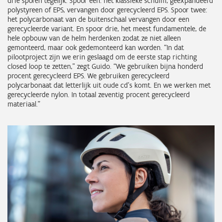
drie sporen tegelijk. Spoor één: het klassieke schuim, geëxpandeerd
polystyreen of EPS, vervangen door gerecycleerd EPS. Spoor twee:
het polycarbonaat van de buitenschaal vervangen door een
gerecycleerde variant. En spoor drie, het meest fundamentele, de
hele opbouw van de helm herdenken zodat ze niet alleen
gemonteerd, maar ook gedemonteerd kan worden. “In dat
pilootproject zijn we erin geslaagd om de eerste stap richting
closed loop te zetten,” zegt Guido. “We gebruiken bijna honderd
procent gerecycleerd EPS. We gebruiken gerecycleerd
polycarbonaat dat letterlijk uit oude cd’s komt. En we werken met
gerecycleerde nylon. In totaal zeventig procent gerecycleerd
materiaal.”