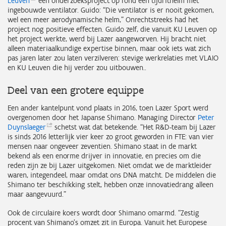
Leuven
een onderzoeksproject op rond een tijdrithelm met
ingebouwde ventilator. Guido: “Die ventilator is er nooit gekomen,
wel een meer aerodynamische helm," Onrechtstreeks had het
project nog positieve effecten. Guido zelf, die vanuit KU Leuven op
het project werkte, werd bij Lazer aangeworven. Hij bracht niet
alleen materiaalkundige expertise binnen, maar ook iets wat zich
pas jaren later zou laten verzilveren: stevige werkrelaties met VLAIO
en KU Leuven die hij verder zou uitbouwen..
Deel van een grotere equippe
Een ander kantelpunt vond plaats in 2016, toen Lazer Sport werd
overgenomen door het Japanse Shimano. Managing Director
Peter
Duynslaeger
schetst wat dat betekende. “Het R&D-team bij Lazer
is sinds 2016 letterlijk vier keer zo groot geworden in FTE: van vier
mensen naar ongeveer zeventien. Shimano staat in de markt
bekend als een enorme drijver in innovatie, en precies om die
reden zijn ze bij Lazer uitgekomen. Niet omdat we de marktleider
waren, integendeel, maar omdat ons DNA matcht. De middelen die
Shimano ter beschikking stelt, hebben onze innovatiedrang alleen
maar aangevuurd.”
Ook de circulaire koers wordt door Shimano omarmd. “Zestig
procent van Shimano’s omzet zit in Europa. Vanuit het Europese