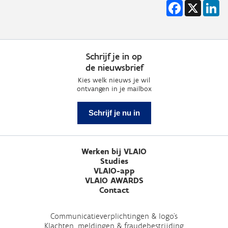
Facebook
X
Li
Schrijf je in op
de nieuwsbrief
Kies welk nieuws je wil
ontvangen in je mailbox
Schrijf je nu in
Werken bij VLAIO
Studies
VLAIO-app
VLAIO AWARDS
Contact
Communicatieverplichtingen & logo's
Klachten, meldingen & fraudebestrijding