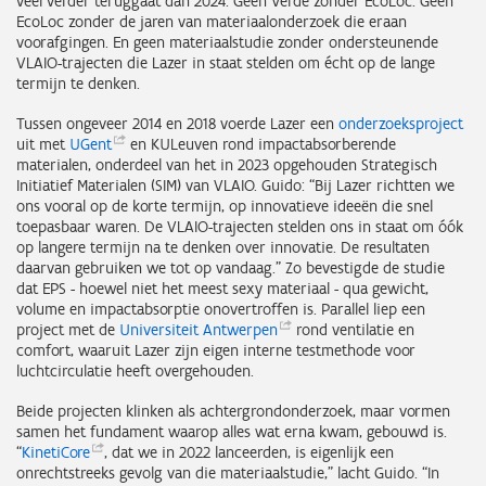
veel verder teruggaat dan 2024. Geen Verde zonder EcoLoc. Geen
EcoLoc zonder de jaren van materiaalonderzoek die eraan
voorafgingen. En geen materiaalstudie zonder ondersteunende
VLAIO-trajecten die Lazer in staat stelden om écht op de lange
termijn te denken.
Tussen ongeveer 2014 en 2018 voerde Lazer een
onderzoeksproject
uit met
UGent
en KULeuven rond impactabsorberende
materialen, onderdeel van het in 2023 opgehouden Strategisch
Initiatief Materialen (SIM) van VLAIO. Guido: “Bij Lazer richtten we
ons vooral op de korte termijn, op innovatieve ideeën die snel
toepasbaar waren. De VLAIO-trajecten stelden ons in staat om óók
op langere termijn na te denken over innovatie. De resultaten
daarvan gebruiken we tot op vandaag.” Zo bevestigde de studie
dat EPS - hoewel niet het meest sexy materiaal - qua gewicht,
volume en impactabsorptie onovertroffen is. Parallel liep een
project met de
Universiteit
Antwerpen
rond ventilatie en
comfort, waaruit Lazer zijn eigen interne testmethode voor
luchtcirculatie heeft overgehouden.
Beide projecten klinken als achtergrondonderzoek, maar vormen
samen het fundament waarop alles wat erna kwam, gebouwd is.
“
KinetiCore
, dat we in 2022 lanceerden, is eigenlijk een
onrechtstreeks gevolg van die materiaalstudie,” lacht Guido. “In