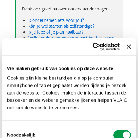
Denk ook goed na over onderstaande vragen:
Is ondernemen iets voor jou?
Kán je wel starten als zelfstandige?
Is je idee of je plan haalbaar?
Welke ondernemingsvorm past het best voor
jouw onderneming?
Ben je in orde met vergunningen?
Hoeveel kost de opstart van een
onderneming?
Heb je genoeg geld om een onderneming op
We maken gebruik van cookies op deze website
te starten?
Cookies zijn kleine bestandjes die op je computer,
Welke naam kies je voor je onderneming?
Heb je al een domeinnaam gereserveerd en
smartphone of tablet geplaatst worden tijdens je bezoek
geregistreerd?
aan de website. Cookies maken de interactie tussen de
Al gehoord van intellectuele eigendom?
bezoeker en de website gemakkelijker en helpen VLAIO
Zullen je activiteiten onder de btw-plicht
ook om de website te verbeteren.
vallen of kan je een vrijstelling aanvragen?
Heb je een locatie voor je onderneming
nodig?
Denk je aan een pop-up?
Of werk je
met een webshop?
Toestemmingsselectie
Waar kan je de maatschappelijke zetel van je
Noodzakelijk
onderneming vestigen?