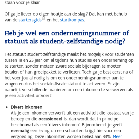
staan voor je klaar.
Of ga je liever op eigen houtje aan de slag? Dat kan met behulp
van de
startersgids
en het
startkompas
.
Heb je wel een ondernemingsnummer of
statuut als student-zelfstandige nodig?
Het statuut student-zelfstandige maakt het mogelijk voor studenten
tussen 18 en 25 jaar om al tijdens hun studies een onderneming op
te starten, zonder meteen zware sociale bijdragen te moeten
betalen of hun groeipakket te verliezen. Toch ga je best eerst na of
het voor jou al nodig is om een ondernemingsnummer aan te
vragen en dus het sociale-fiscale statuut te activeren. Er zijn
namelijk verschillende manieren om een inkomen te verwerven als
je een activiteit uitvoert:
Divers inkomen
Als je een inkomen verwerft uit een activiteit die losstaat van je
beroep en die
occasioneel
is, dan wordt dat in principe
beschouwd als een ‘divers inkomen’. Bijvoorbeeld: je geeft
eenmalig
een lezing op een school en krijgt hiervoor een
vergoeding. Deze inkomsten worden belast aan 33%.
Meer