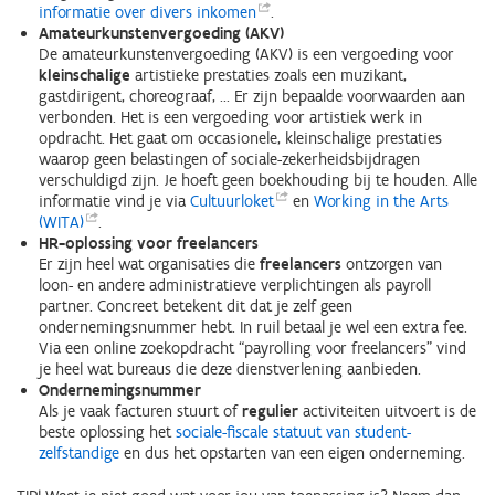
informatie over divers
inkomen
.
Amateurkunstenvergoeding (AKV)
De amateurkunstenvergoeding (AKV) is een vergoeding voor
kleinschalige
artistieke prestaties zoals een muzikant,
gastdirigent, choreograaf, ... Er zijn bepaalde voorwaarden aan
verbonden. Het is een vergoeding voor artistiek werk in
opdracht. Het gaat om occasionele, kleinschalige prestaties
waarop geen belastingen of sociale-zekerheidsbijdragen
verschuldigd zijn. Je hoeft geen boekhouding bij te houden. Alle
informatie vind je via
Cultuurloket
en
Working in the Arts
(WITA)
.
HR-oplossing voor freelancers
Er zijn heel wat organisaties die
freelancers
ontzorgen van
loon- en andere administratieve verplichtingen als payroll
partner. Concreet betekent dit dat je zelf geen
ondernemingsnummer hebt. In ruil betaal je wel een extra fee.
Via een online zoekopdracht “payrolling voor freelancers” vind
je heel wat bureaus die deze dienstverlening aanbieden.
Ondernemingsnummer
Als je vaak facturen stuurt of
regulier
activiteiten uitvoert is de
beste oplossing het
sociale-fiscale statuut van student-
zelfstandige
en dus het opstarten van een eigen onderneming.