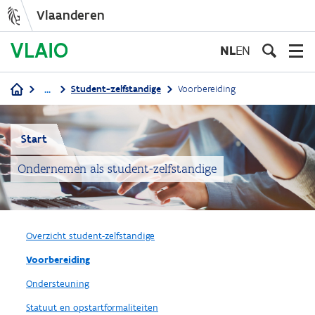
Vlaanderen
Overslaan
en
NL
EN
naar
de
...
Student-zelfstandige
Voorbereiding
inhoud
Kruimelpad
gaan
Start
Ondernemen als student-zelfstandige
Overzicht student-zelfstandige
Voorbereiding
Ondersteuning
Statuut en opstartformaliteiten