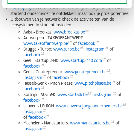
zonder externe financiering
Entre-spiegel
, een zelfevaluatietool die je helpt je sterktes als
startend ondernemer te ontdekken, maar ook je groeipotentieel
Uitbouwen van je netwerk: check de activiteiten van de
ecosystemen in studentensteden
Aalst - Broeikas:
www.broeikas.be
Antwerpen - TAKEOFFANTWERP_:
www.takeoffantwerp.be
of
facebook
Brugge - Turbo:
www.turbo.be
,
instagram
of
facebook
Geel - Startup 2440:
www.startup2440.com
of
facebook
Gent - Gentrepreneur:
www.gentrepreneur.be
,
instagram
of
facebook
Hasselt-Genk - Pitch Please:
www.pitchplease.be
of
facebook
Kortrijk - Start@K:
www.startatk.be
,
instagram
of
facebook
Leuven - LE(J)ON:
www.leuvensejongeondernemers.be
,
instagram
of
facebook
Mechelen - Manestarters:
www.manestarters.be
of
instagram