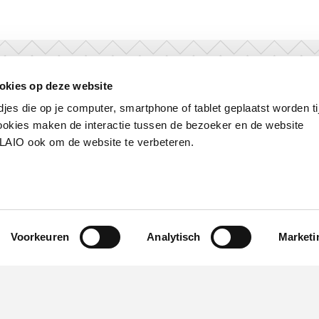
okies op deze website
7 vragen aan jonge ondernemer Rob
djes die op je computer, smartphone of tablet geplaatst worden ti
okies maken de interactie tussen de bezoeker en de website
Boy
VLAIO ook om de website te verbeteren.
Robbe De Pauw startte zijn streetfoo
student digitale marketing aan HOGEN
over zijn parcours.
Lees meer
Voorkeuren
Analytisch
Marketi