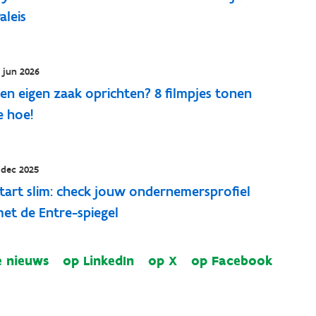
aleis
7 jun 2026
en eigen zaak oprichten? 8 filmpjes tonen
e hoe!
 dec 2025
tart slim: check jouw ondernemersprofiel
et de Entre-spiegel
e nieuws
op LinkedIn
op X
op Facebook