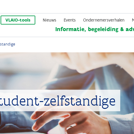
Overslaan
en
VLAIO-tools
Nieuws
Events
Ondernemersverhalen
Informatie, begeleiding & ad
naar
de
fstandige
inhoud
gaan
udent-zelfstandige