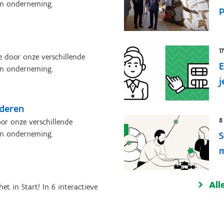
en onderneming.
P
1
 door onze verschillende
E
en onderneming.
j
nderen
8
or onze verschillende
en onderneming.
S
m
All
et in Start! In 6 interactieve