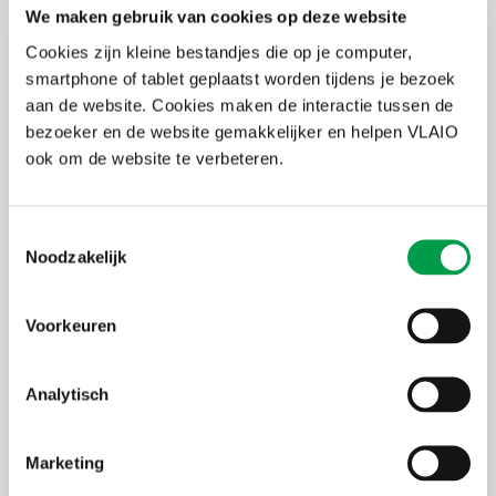
Identificeer jouw gedroomde mediapartners.
We maken gebruik van cookies op deze website
Ontwikkel een pilootproject en verzegel de samenwerking met
een LOI (Letter of Intent).
Cookies zijn kleine bestandjes die op je computer,
smartphone of tablet geplaatst worden tijdens je bezoek
aan de website. Cookies maken de interactie tussen de
Product valideren
bezoeker en de website gemakkelijker en helpen VLAIO
ook om de website te verbeteren.
Test jouw product:
Test jouw product in een live-omgeving in samenwerking met
een gerenommeerd mediabedrijf.
Toestemmingsselectie
Verzamel feedback en til jouw werk naar een hoger niveau.
Noodzakelijk
Toon jouw werk op Demo Day.
Voorkeuren
Internationaal uitbreiden & financiering veiligstellen
Versterk en perfectioneer je oplossing:
Analytisch
Tijdens een succesvolle samenwerking met mediapartners zul je
onder begeleiding van mentoren je oplossing uitbreiden en
verfijnen.
Marketing
We introduceren je bij een breder publiek.