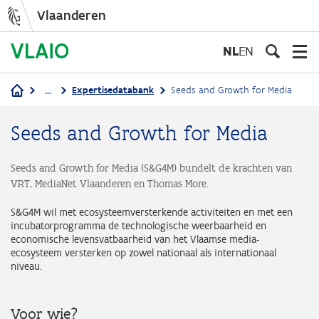
Vlaanderen
Overslaan
en
NL
EN
naar
de
...
Expertisedatabank
Seeds and Growth for Media
inhoud
Kruimelpad
gaan
Seeds and Growth for Media
Seeds and Growth for Media (S&G4M) bundelt de krachten van
VRT, MediaNet Vlaanderen en Thomas More.
S&G4M wil met ecosysteemversterkende activiteiten en met een
incubatorprogramma de technologische weerbaarheid en
economische levensvatbaarheid van het Vlaamse media-
ecosysteem versterken op zowel nationaal als internationaal
niveau.
Voor wie?