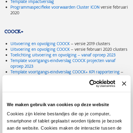
Template impactverslag
Programmaspecifieke voorwaarden Cluster ICON
versie februari
2020
COOCK+
Uitvoering en opvolging COOCK
– versie 2019 clusters
Uitvoering en opvolging COOCK
– versie februari 2020 clusters
Toelichting uitvoering en opvolging – vanaf oproep 2023
Template voortgangs-eindverslag COOCK projecten vanaf
oproep 2023
Template voortgangs-eindverslag COOCK+ KPI rapportering
–
versie maart 2024
Template rapportering invulling KPI’s (OSA) vanaf oproep 2023
Template reglement van orde CLUSTER-COOCK
(versie 2019)
Template reglement van orde CLUSTER-COOCK Engels
(versie
2019)
We maken gebruik van cookies op deze website
Programmaspecifieke voorwaarden CLUTSTER COOCK
– versie
februari 2020
Cookies zijn kleine bestandjes die op je computer,
Programmaspecifieke voorwaarden Cluster-TETRA/Cluster
-
smartphone of tablet geplaatst worden tijdens je bezoek
COOCK versie 2024.1
aan de website. Cookies maken de interactie tussen de