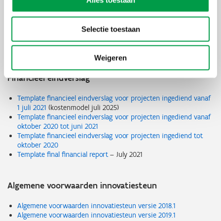
CSBO template voortgangsverslag
(versie maart 2026)
Alles toestaan
Template eindverslag SBO
(versie 2026)
Programmaspecifieke voorwaarden Cluster-SBO
versie februari
2020
Selectie toestaan
Programmaspecifieke voorwaarden Cluster-SBO
versie maart
2026
Weigeren
Financieel eindverslag
Template financieel eindverslag voor projecten ingediend vanaf
1 juli 2021
(kostenmodel juli 2025)
Template financieel eindverslag voor projecten ingediend vanaf
oktober 2020 tot juni 2021
Template financieel eindverslag voor projecten ingediend tot
oktober 2020
Template final financial report
– July 2021
Algemene voorwaarden innovatiesteun
Algemene voorwaarden innovatiesteun versie 2018.1
Algemene voorwaarden innovatiesteun versie 2019.1