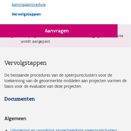
Aanvraagprocedure
Vervolgstappen
Aanvragen
Sinds 4 april is volgens het Vlaams defensieplan
steun
aan projecten met militaire finaliteit mogelijk.
De website
wordt aangepast.
Vervolgstappen
De bestaande procedures van de speerpuntclusters voor de
toekenning van de geoormerkte middelen aan projecten vormen de
basis voor de evaluatie van deze projecten.
Documenten
Algemeen
Uitvoering en opvolging projectwerking speerpuntclusters