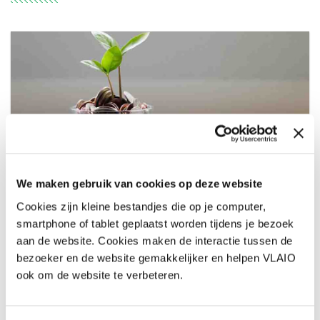
Maatschappelijke meerwaarde vanaf januari
We maken gebruik van cookies op deze website
2021 belangrijke selectiecomponent bij
Cookies zijn kleine bestandjes die op je computer,
innovatiesteun
smartphone of tablet geplaatst worden tijdens je bezoek
aan de website. Cookies maken de interactie tussen de
17 DEC 2020
Vanaf 1 januari 2021 kan je bij een
aanvraag voor innovatiesteun niet alleen economische,
bezoeker en de website gemakkelijker en helpen VLAIO
maar ook maatschappelijke meerwaarden in rekening
ook om de website te verbeteren.
brengen.