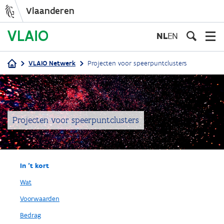
Vlaanderen
Overslaan
en
NL
EN
naar
de
VLAIO Netwerk
Projecten voor speerpuntclusters
inhoud
Kruimelpad
gaan
Projecten voor speerpuntclusters
In 't kort
Wat
Voorwaarden
Bedrag