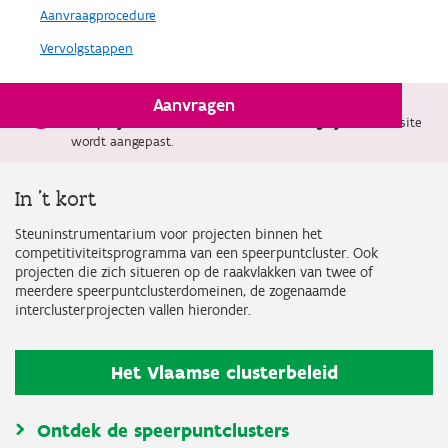
Aanvraagprocedure
Vervolgstappen
Aanvragen
Sinds 4 april is volgens het Vlaams defensieplan
steun
aan projecten met militaire finaliteit mogelijk.
De website
wordt aangepast.
In 't kort
Steuninstrumentarium voor projecten binnen het
competitiviteitsprogramma van een speerpuntcluster. Ook
projecten die zich situeren op de raakvlakken van twee of
meerdere speerpuntclusterdomeinen, de zogenaamde
interclusterprojecten vallen hieronder.
Het Vlaamse clusterbeleid
Ontdek de speerpuntclusters