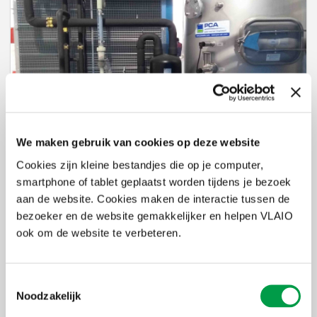
21 jun 2022
Eurocoating verbruikt 85% minder water én
We maken gebruik van cookies op deze website
minder chemische stoffen dankzij slimme
Cookies zijn kleine bestandjes die op je computer,
smartphone of tablet geplaatst worden tijdens je bezoek
technologie
aan de website. Cookies maken de interactie tussen de
bezoeker en de website gemakkelijker en helpen VLAIO
ook om de website te verbeteren.
Toestemmingsselectie
Noodzakelijk