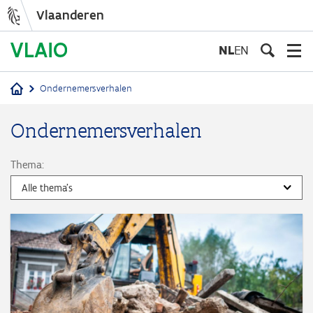
Vlaanderen
Overslaan
en
NL
EN
naar
de
Ondernemersverhalen
inhoud
Kruimelpad
gaan
Ondernemersverhalen
Thema: