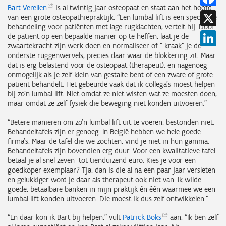
Bart
Verellen
is al twintig jaar osteopaat en staat aan het hoofd
X
van een grote osteopathiepraktijk. “Een lumbal lift is een specifieke
behandeling voor patiënten met lage rugklachten, vertelt hij. Door
Li
de patiënt op een bepaalde manier op te heffen, laat je de
zwaartekracht zijn werk doen en normaliseer of “ kraak” je de
onderste ruggenwervels, precies daar waar de blokkering zit. Maar
dat is erg belastend voor de osteopaat (therapeut), en nagenoeg
onmogelijk als je zelf klein van gestalte bent of een zware of grote
patiënt behandelt. Het gebeurde vaak dat ik collega’s moest helpen
bij zo’n lumbal lift. Niet omdat ze niet wisten wat ze moesten doen,
maar omdat ze zelf fysiek die beweging niet konden uitvoeren.”
“Betere manieren om zo’n lumbal lift uit te voeren, bestonden niet.
Behandeltafels zijn er genoeg. In België hebben we hele goede
firma’s. Maar de tafel die we zochten, vind je niet in hun gamma.
Behandeltafels zijn bovendien erg duur. Voor een kwalitatieve tafel
betaal je al snel zeven- tot tienduizend euro. Kies je voor een
goedkoper exemplaar? Tja, dan is die al na een paar jaar versleten
en gelukkiger word je daar als therapeut ook niet van. Ik wilde
goede, betaalbare banken in mijn praktijk én één waarmee we een
lumbal lift konden uitvoeren. Die moest ik dus zelf ontwikkelen.”
“En daar kon ik Bart bij helpen,” vult
Patrick
Boks
aan. “Ik ben zelf