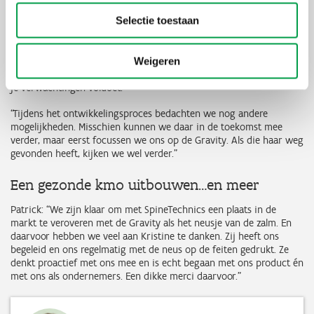
laatste hoeken en kantjes bij. We verwachten dat we tegen de
Selectie toestaan
tweede helft van 2023 onze bank op de markt kunnen brengen.”
Bart: “Ook in mijn praktijk gebruiken we de Gravity bank. Zo ervaar
ik tijdens de behandelingen zelf of er nog kan geoptimaliseerd
Weigeren
worden. Je wil toch dat jouw product tot in de kleinste details aan
je verwachtingen voldoet.”
“Tijdens het ontwikkelingsproces bedachten we nog andere
mogelijkheden. Misschien kunnen we daar in de toekomst mee
verder, maar eerst focussen we ons op de Gravity. Als die haar weg
gevonden heeft, kijken we wel verder.”
Een gezonde kmo uitbouwen…en meer
Patrick: “We zijn klaar om met SpineTechnics een plaats in de
markt te veroveren met de Gravity als het neusje van de zalm. En
daarvoor hebben we veel aan Kristine te danken. Zij heeft ons
begeleid en ons regelmatig met de neus op de feiten gedrukt. Ze
denkt proactief met ons mee en is echt begaan met ons product én
met ons als ondernemers. Een dikke merci daarvoor.”