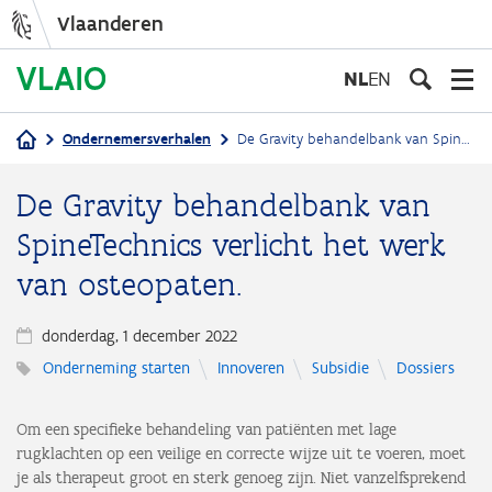
Vlaanderen
Overslaan
en
NL
EN
naar
de
Ondernemersverhalen
De Gravity behandelbank van SpineTechnics verlicht het werk van osteopaten.
inhoud
Kruimelpad
gaan
De Gravity behandelbank van
SpineTechnics verlicht het werk
van osteopaten.
donderdag, 1 december 2022
Onderneming starten
Innoveren
Subsidie
Dossiers
Om een specifieke behandeling van patiënten met lage
rugklachten op een veilige en correcte wijze uit te voeren, moet
je als therapeut groot en sterk genoeg zijn. Niet vanzelfsprekend