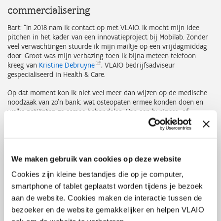
commercialisering
Bart: “In 2018 nam ik contact op met VLAIO. Ik mocht mijn idee
pitchen in het kader van een innovatieproject bij Mobilab. Zonder
veel verwachtingen stuurde ik mijn mailtje op een vrijdagmiddag
door. Groot was mijn verbazing toen ik bijna meteen telefoon
kreeg van
Kristine
Debruyne
, VLAIO bedrijfsadviseur
gespecialiseerd in Health & Care.
Op dat moment kon ik niet veel meer dan wijzen op de medische
noodzaak van zo’n bank: wat osteopaten ermee konden doen en
welke patiënten ze ermee behandelen. Van een business- of
financieel plan had ik nauwelijks kaas gegeten. De hulp van Patrick
kwam dus als geroepen.”
We maken gebruik van cookies op deze website
Cookies zijn kleine bestandjes die op je computer,
smartphone of tablet geplaatst worden tijdens je bezoek
aan de website. Cookies maken de interactie tussen de
We voeren onze eigen koers en beslisten om ons
subsidiedossier zelf te schrijven. Ons dossier werd
bezoeker en de website gemakkelijker en helpen VLAIO
meteen goedgekeurd. Fantastisch, want hoewel dat