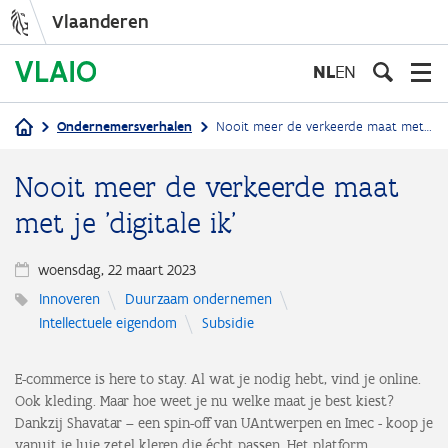
Vlaanderen
Overslaan
en
NL
EN
naar
de
Ondernemersverhalen
Nooit meer de verkeerde maat met je 'digitale ik'
inhoud
Kruimelpad
gaan
Nooit meer de verkeerde maat
met je 'digitale ik'
woensdag, 22 maart 2023
Innoveren
Duurzaam ondernemen
Intellectuele eigendom
Subsidie
E-commerce is here to stay. Al wat je nodig hebt, vind je online.
Ook kleding. Maar hoe weet je nu welke maat je best kiest?
Dankzij Shavatar – een spin-off van UAntwerpen en Imec - koop je
vanuit je luie zetel kleren die écht passen. Het platform