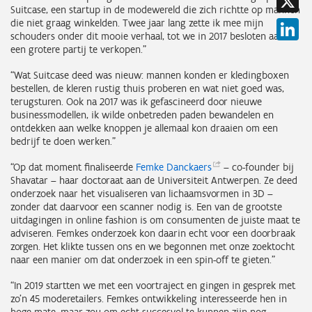
Suitcase, een startup in de modewereld die zich richtte op mannen
die niet graag winkelden. Twee jaar lang zette ik mee mijn
Li
schouders onder dit mooie verhaal, tot we in 2017 besloten aan
een grotere partij te verkopen.”
“Wat Suitcase deed was nieuw: mannen konden er kledingboxen
bestellen, de kleren rustig thuis proberen en wat niet goed was,
terugsturen. Ook na 2017 was ik gefascineerd door nieuwe
businessmodellen, ik wilde onbetreden paden bewandelen en
ontdekken aan welke knoppen je allemaal kon draaien om een
bedrijf te doen werken.”
“Op dat moment finaliseerde
Femke
Danckaers
– co-founder bij
Shavatar – haar doctoraat aan de Universiteit Antwerpen. Ze deed
onderzoek naar het visualiseren van lichaamsvormen in 3D –
zonder dat daarvoor een scanner nodig is. Een van de grootste
uitdagingen in online fashion is om consumenten de juiste maat te
adviseren. Femkes onderzoek kon daarin echt voor een doorbraak
zorgen. Het klikte tussen ons en we begonnen met onze zoektocht
naar een manier om dat onderzoek in een spin-off te gieten.”
“In 2019 startten we met een voortraject en gingen in gesprek met
zo’n 45 moderetailers. Femkes ontwikkeling interesseerde hen in