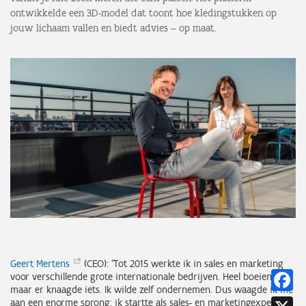
ontwikkelde een 3D-model dat toont hoe kledingstukken op
jouw lichaam vallen en biedt advies – op maat.
Geert
Mertens
(CEO): “Tot 2015 werkte ik in sales en marketing
Fa
voor verschillende grote internationale bedrijven. Heel boeiend,
maar er knaagde iets. Ik wilde zelf ondernemen. Dus waagde ik me
X
aan een enorme sprong: ik startte als sales- en marketingexpert bij