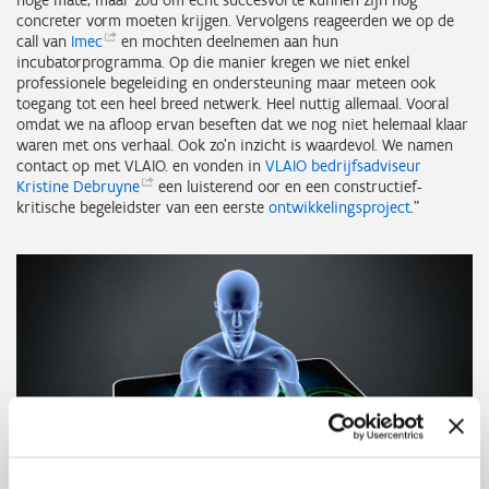
hoge mate, maar zou om echt succesvol te kunnen zijn nog
concreter vorm moeten krijgen. Vervolgens reageerden we op de
call van
Imec
en mochten deelnemen aan hun
incubatorprogramma. Op die manier kregen we niet enkel
professionele begeleiding en ondersteuning maar meteen ook
toegang tot een heel breed netwerk. Heel nuttig allemaal. Vooral
omdat we na afloop ervan beseften dat we nog niet helemaal klaar
waren met ons verhaal. Ook zo’n inzicht is waardevol. We namen
contact op met VLAIO. en vonden in
VLAIO bedrijfsadviseur
Kristine
Debruyne
een luisterend oor en een constructief-
kritische begeleidster van een eerste
ontwikkelingsproject
.”