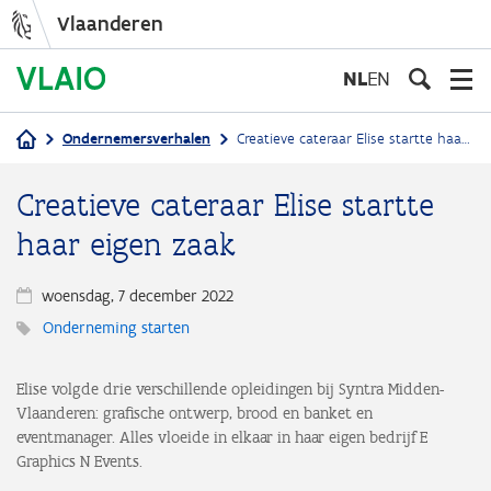
Vlaanderen
Overslaan
en
NL
EN
naar
de
Ondernemersverhalen
Creatieve cateraar Elise startte haar eigen zaak
inhoud
Kruimelpad
gaan
Creatieve cateraar Elise startte
haar eigen zaak
woensdag, 7 december 2022
Onderneming starten
Elise volgde drie verschillende opleidingen bij Syntra Midden-
Vlaanderen: grafische ontwerp, brood en banket en
eventmanager. Alles vloeide in elkaar in haar eigen bedrijf E
Graphics N Events.