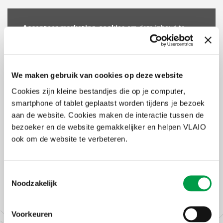
Accepteer marketing-cookies
om deze inhoud te
bekijken van
https://www.youtube.com/embed/GfgDhNOMd7Y?autoplay=0&start=0&rel=0
We maken gebruik van cookies op deze website
Cookies zijn kleine bestandjes die op je computer,
smartphone of tablet geplaatst worden tijdens je bezoek
aan de website. Cookies maken de interactie tussen de
bezoeker en de website gemakkelijker en helpen VLAIO
ook om de website te verbeteren.
Toestemmingsselectie
Noodzakelijk
Voorkeuren
Fa