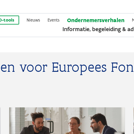
Overslaan
Ondernemersverhalen
en
O-tools
Nieuws
Events
Informatie, begeleiding & ad
naar
de
inhoud
gaan
len voor Europees Fo