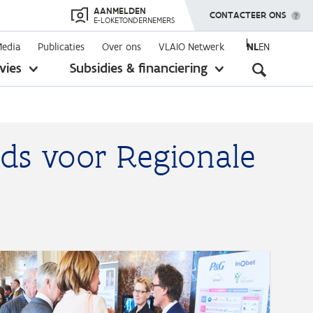
AANMELDEN
TOON MENU
CONTACTEER ONS
E-LOKETONDERNEMERS
Media
Publicaties
Over ons
VLAIO Netwerk
NL
EN
Seconda
vies
Subsidies & financiering
toon
toon
submenu
submenu
navigati
nds voor Regionale