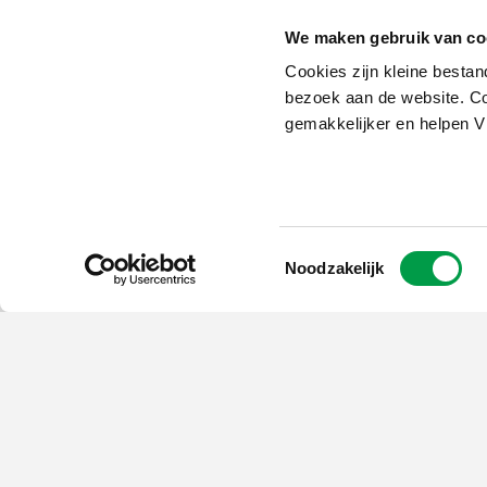
We maken gebruik van co
Cookies zijn kleine bestan
bezoek aan de website. Co
gemakkelijker en helpen 
Toestemmingsselectie
Noodzakelijk
Schrijf je in op
de nieuwsbrief
Kies welk nieuws je wil
ontvangen in je mailbox
Schrijf je nu in