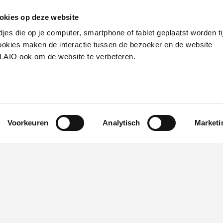
okies op deze website
djes die op je computer, smartphone of tablet geplaatst worden ti
okies maken de interactie tussen de bezoeker en de website
VLAIO ook om de website te verbeteren.
Voorkeuren
Analytisch
Marketi
Werken bij VLAIO
Studies
VLAIO-app
V
Communicatieverplichtingen & logo's
Klacht