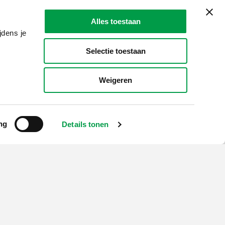
Alles toestaan
jdens je
Selectie toestaan
Weigeren
ng
Details tonen
LAIO AWARDS
Contact
en, meldingen & fraudebestrijding