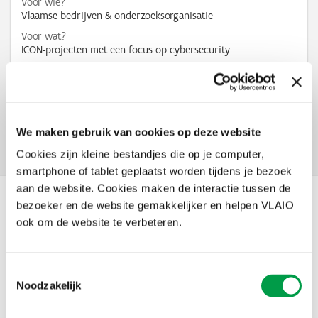
Voor wie?
Vlaamse bedrijven & onderzoeksorganisatie
Voor wat?
ICON-projecten met een focus op cybersecurity
Bedrag
bedrijfsdeel wordt gesteund aan 60%, 50% of 40%,
onderzoeksdeel wordt gesteund aan 100%
We maken gebruik van cookies op deze website
Facebook
X
LinkedIn
Email
WhatsApp
Share
Delen:
Cookies zijn kleine bestandjes die op je computer,
smartphone of tablet geplaatst worden tijdens je bezoek
aan de website. Cookies maken de interactie tussen de
bezoeker en de website gemakkelijker en helpen VLAIO
Nieuws
ook om de website te verbeteren.
Toestemmingsselectie
Noodzakelijk