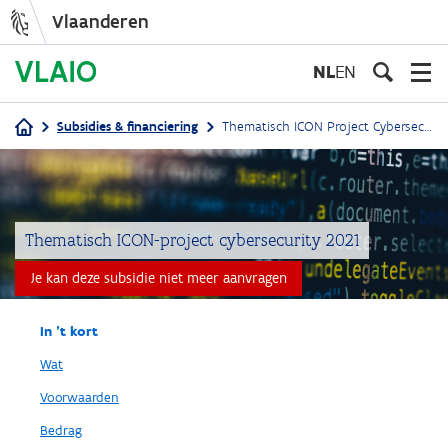
Vlaanderen
Overslaan
en
NL
EN
naar
de
Subsidies & financiering
Thematisch ICON Project Cybersecurity (CS-ICON)
inhoud
Kruimelpad
gaan
Thematisch ICON-project cybersecurity 2021
Je kan deze subsidie niet meer aanvragen
In 't kort
Wat
Voorwaarden
Bedrag