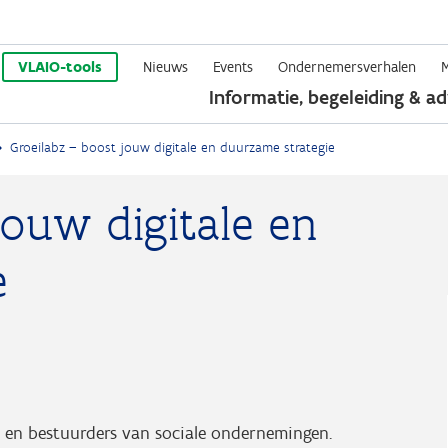
Overslaan
en
VLAIO-tools
Nieuws
Events
Ondernemersverhalen
Informatie, begeleiding & ad
naar
de
Groeilabz – boost jouw digitale en duurzame strategie
inhoud
gaan
jouw digitale en
e
en en bestuurders van sociale ondernemingen.