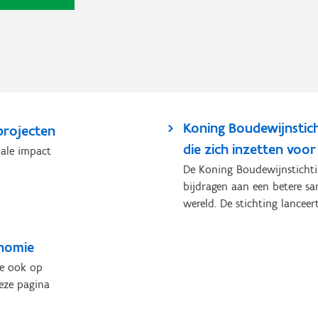
Koning Boudewijnstich
projecten
die zich inzetten voo
iale impact
De Koning Boudewijnstichti
bijdragen aan een betere sa
wereld. De stichting lanceert.
onomie
je ook op
eze pagina