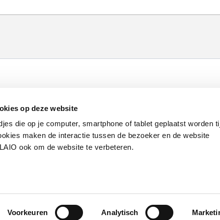
Werken bij VLAIO
Studies
VLAIO-app
V
okies op deze website
Communicatieverplichtingen & logo's
Klacht
djes die op je computer, smartphone of tablet geplaatst worden ti
okies maken de interactie tussen de bezoeker en de website
VLAIO ook om de website te verbeteren.
van de Vlaamse overheid
S
Voorkeuren
Analytisch
Marketi