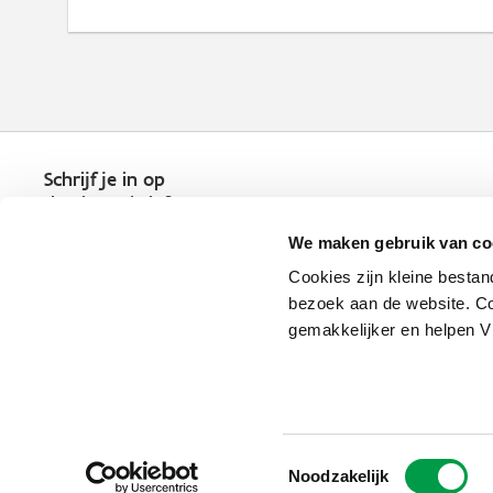
Schrijf je in op
de nieuwsbrief
Kies welk nieuws je wil
We maken gebruik van co
ontvangen in je mailbox
Cookies zijn kleine bestan
Schrijf je nu in
bezoek aan de website. Co
gemakkelijker en helpen 
Vlaio.be is een officiële website 
uitgegeven door
VLAIO
Toestemmingsselectie
PRIVACYBELEID
Noodzakelijk
TOEGANKELIJKHEID
COOKIE