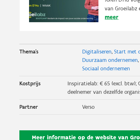
van Groeilabz 
meer
Thema's
Digitaliseren
Start met d
Duurzaam ondernemen
Sociaal ondernemen
Kostprijs
Inspiratielab: € 65 (excl. btw);
deelnemer van dezelfde organis
Partner
Verso
Meer informatie op de website van
Gro