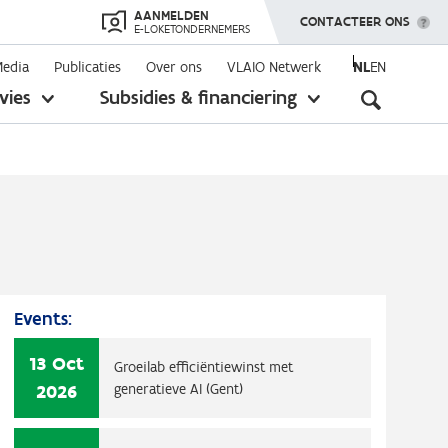
AANMELDEN
TOON MENU
CONTACTEER ONS
E-LOKETONDERNEMERS
Media
Publicaties
Over ons
VLAIO Netwerk
NL
EN
Seconda
vies
Subsidies & financiering
toon
toon
submenu
submenu
navigati
Events:
13 Oct
Groeilab efficiëntiewinst met
2026
generatieve AI (Gent)