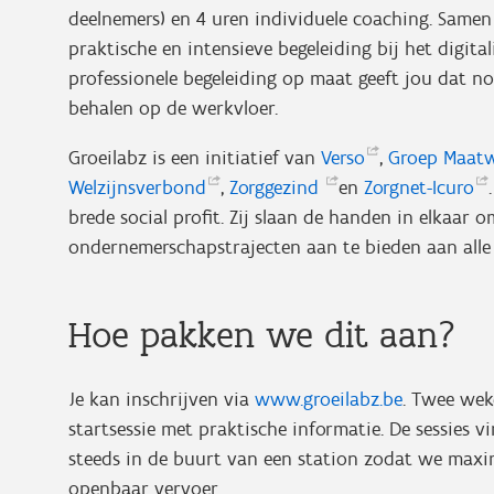
deelnemers) en 4 uren individuele coaching. Samen
praktische en intensieve begeleiding bij het digit
professionele begeleiding op maat geeft jou dat no
behalen op de werkvloer.
Groeilabz is een initiatief van
Verso
,
Groep
Maat
Welzijnsverbond
,
Zorggezind
en
Zorgnet-Icuro
brede social profit. Zij slaan de handen in elkaar 
ondernemerschapstrajecten aan te bieden aan alle
Hoe pakken we dit aan?
Je kan inschrijven via
www.groeilabz.be
. Twee wek
startsessie met praktische informatie. De sessies 
steeds in de buurt van een station zodat we maxi
openbaar vervoer.