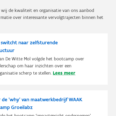
 wij de kwaliteit en organisatie van ons aanbod
matie over interessante vervolgtrajecten binnen het
 switcht naar zelfsturende
tuctuur
van De Witte Mol volgde het bootcamp over
iderschap om haar inzichten over een
Lees meer
ganisatie scherp te stellen.
 de 'why' van maatwerkbedrijf WAAK
camp Groeilabz
lgde het bootcamp ‘impactgericht ondernemen’