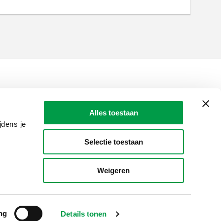
LAIO AWARDS
Contact
Alles toestaan
en, meldingen & fraudebestrijding
jdens je
Selectie toestaan
Weigeren
ng
Details tonen