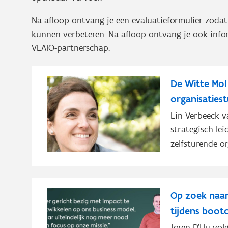
Na afloop ontvang je een evaluatieformulier zodat
kunnen verbeteren. Na afloop ontvang je ook infor
VLAIO-partnerschap.
De Witte Mol
organisaties
Lin Verbeeck 
strategisch le
zelfsturende or
Op zoek naar
tijdens boot
Joren D’Hu vo