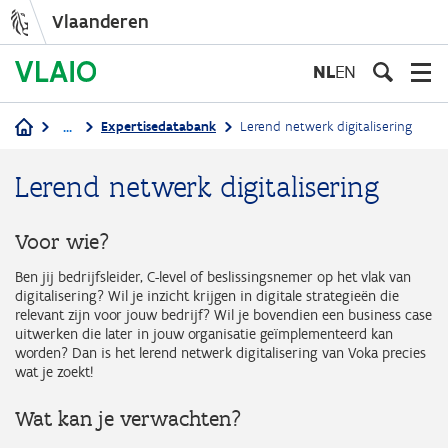
Vlaanderen
Overslaan
en
NL
EN
naar
de
...
Expertisedatabank
Lerend netwerk digitalisering
inhoud
Kruimelpad
gaan
Lerend netwerk digitalisering
Voor wie?
Ben jij bedrijfsleider, C-level of beslissingsnemer op het vlak van
digitalisering? Wil je inzicht krijgen in digitale strategieën die
relevant zijn voor jouw bedrijf? Wil je bovendien een business case
uitwerken die later in jouw organisatie geïmplementeerd kan
worden? Dan is het lerend netwerk digitalisering van Voka precies
wat je zoekt!
Wat kan je verwachten?