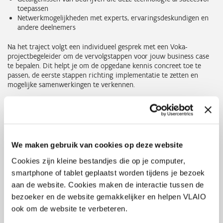
toepassen
Netwerkmogelijkheden met experts, ervaringsdeskundigen en
andere deelnemers
Na het traject volgt een individueel gesprek met een Voka-
projectbegeleider om de vervolgstappen voor jouw business case
te bepalen. Dit helpt je om de opgedane kennis concreet toe te
passen, de eerste stappen richting implementatie te zetten en
mogelijke samenwerkingen te verkennen.
Onder 'Evenementen', vind je een overzicht van de lerende
netwerken digitalisering waarvoor je je momenteel kunt
inschrijven. Klik op de gewenste optie voor meer informatie en om
je in te schrijven, of stel je vraag via de roze knop 'Stel je vraag aan
Voka'.
We maken gebruik van cookies op deze website
Cookies zijn kleine bestandjes die op je computer,
smartphone of tablet geplaatst worden tijdens je bezoek
Thema's
Digitaliseren
Lerende netwerken
aan de website. Cookies maken de interactie tussen de
Kostprijs
€ 1.380 excl. btw voor Voka-leden OF € 1.660 excl. btw
bezoeker en de website gemakkelijker en helpen VLAIO
voor niet-leden
ook om de website te verbeteren.