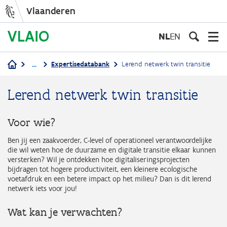
Vlaanderen
Overslaan
en
NL
EN
naar
de
...
Expertisedatabank
Lerend netwerk twin transitie
inhoud
Kruimelpad
gaan
Lerend netwerk twin transitie
Voor wie?
Ben jij een zaakvoerder, C-level of operationeel verantwoordelijke
die wil weten hoe de duurzame en digitale transitie elkaar kunnen
versterken? Wil je ontdekken hoe digitaliseringsprojecten
bijdragen tot hogere productiviteit, een kleinere ecologische
voetafdruk en een betere impact op het milieu? Dan is dit lerend
netwerk iets voor jou!
Wat kan je verwachten?