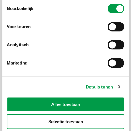
2026
Groep 2
Toestemmingsselectie
Noodzakelijk
28 Sep
Lerend Netwerk Production Manager 2026
Voorkeuren
2026
groep 1
Analytisch
Toon meer
Marketing
Voor wie?
Details tonen
Wat?
Hoe?
Interessante subsidies
Alles toestaan
Selectie toestaan
Stel je vraag aan Voka