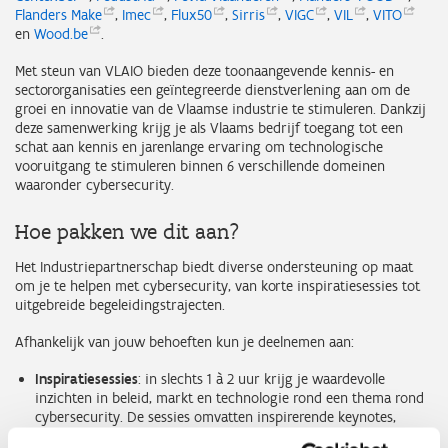
Flanders
Make
,
Imec
,
Flux50
,
Sirris
,
VIGC
,
VIL
,
VITO
en
Wood.be
.
Met steun van VLAIO bieden deze toonaangevende kennis- en
sectororganisaties een geïntegreerde dienstverlening aan om de
groei en innovatie van de Vlaamse industrie te stimuleren. Dankzij
deze samenwerking krijg je als Vlaams bedrijf toegang tot een
schat aan kennis en jarenlange ervaring om technologische
vooruitgang te stimuleren binnen 6 verschillende domeinen
waaronder cybersecurity.
Hoe pakken we dit aan?
Het Industriepartnerschap biedt diverse ondersteuning op maat
om je te helpen met cybersecurity, van korte inspiratiesessies tot
uitgebreide begeleidingstrajecten.
Afhankelijk van jouw behoeften kun je deelnemen aan:
Inspiratiesessies
: in slechts 1 à 2 uur krijg je waardevolle
inzichten in beleid, markt en technologie rond een thema rond
cybersecurity. De sessies omvatten inspirerende keynotes,
concrete praktijkvoorbeelden van bedrijven en bieden je een