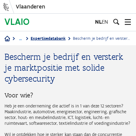
Vlaanderen
Overslaan
en
NL
EN
naar
de
...
Expertisedatabank
Bescherm je bedrijf en versterk je marktpositie met solide cybersecurity
inhoud
Kruimelpad
gaan
Bescherm je bedrijf en versterk
je marktpositie met solide
cybersecurity
Voor wie?
Heb je een onderneming die actief is in 1 van deze 12 sectoren?
Maakindustrie, automotive, energiesector, engineering, grafische
sector, hout- en meubelindustrie, ICT, logistiek, lucht- en
ruimtevaart, softwaresector, textielindustrie of voedingsindustrie?
Wil je ontdekken hoe je sterker kan staan dan de concurrentie