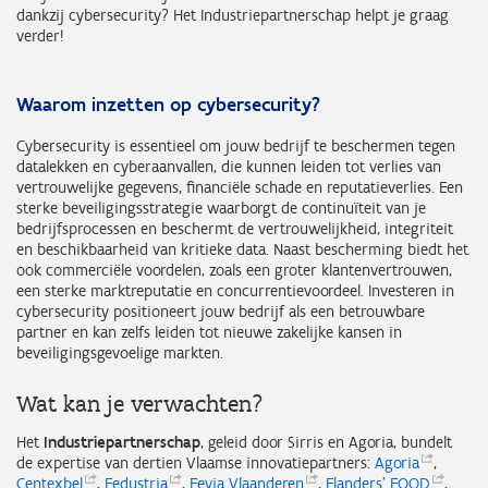
dankzij cybersecurity? Het Industriepartnerschap helpt je graag
verder!
Waarom inzetten op cybersecurity?
Cybersecurity is essentieel om jouw bedrijf te beschermen tegen
datalekken en cyberaanvallen, die kunnen leiden tot verlies van
vertrouwelijke gegevens, financiële schade en reputatieverlies. Een
sterke beveiligingsstrategie waarborgt de continuïteit van je
bedrijfsprocessen en beschermt de vertrouwelijkheid, integriteit
en beschikbaarheid van kritieke data. Naast bescherming biedt het
ook commerciële voordelen, zoals een groter klantenvertrouwen,
een sterke marktreputatie en concurrentievoordeel. Investeren in
cybersecurity positioneert jouw bedrijf als een betrouwbare
partner en kan zelfs leiden tot nieuwe zakelijke kansen in
beveiligingsgevoelige markten.
Wat kan je verwachten?
Het
Industriepartnerschap
, geleid door Sirris en Agoria, bundelt
de expertise van dertien Vlaamse innovatiepartners:
Agoria
,
Centexbel
,
Fedustria
,
Fevia
Vlaanderen
,
Flanders'
FOOD
,