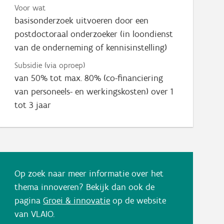
Voor wat
basisonderzoek uitvoeren door een
postdoctoraal onderzoeker (in loondienst
van de onderneming of kennisinstelling)
Subsidie (via oproep)
van 50% tot max. 80% (co-financiering
van personeels- en werkingskosten) over 1
tot 3 jaar
Op zoek naar meer informatie over het
thema innoveren? Bekijk dan ook de
pagina
Groei & innovatie
op de website
van VLAIO.