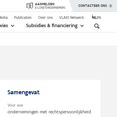
AANMELDEN
TOON MENU
CONTACTEER ONS
E-LOKETONDERNEMERS
Media
Publicaties
Over ons
VLAIO Netwerk
NL
EN
Seconda
vies
Subsidies & financiering
toon
toon
submenu
submenu
navigati
Samengevat
Voor wie
ondernemingen met rechtspersoonlijkheid