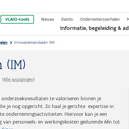
Overslaan
en
VLAIO-tools
Nieuws
Events
Ondernemersverhalen
Informatie, begeleiding & ad
naar
de
elen
Innovatiemandaten (IM)
inhoud
gaan
 (IM)
6
(
Alle wijzigingen
)
onderzoeksresultaten te valoriseren binnen je
 je nog opgericht. Zo haal je gerichte expertise in
te ondernemingsactiviteiten. Hiervoor kan je een
g van personeels- en werkingskosten gedurende één tot