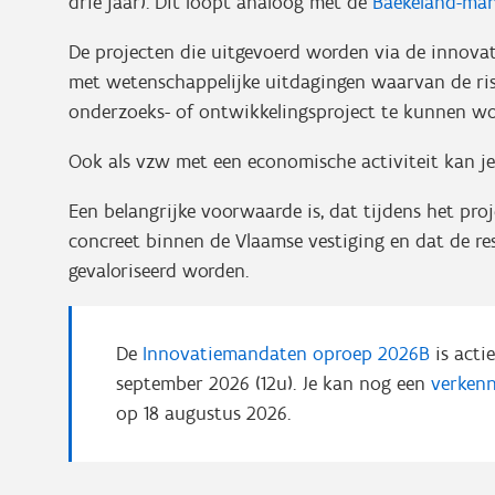
drie jaar). Dit loopt analoog met de
Baekeland-ma
De projecten die uitgevoerd worden via de innova
met wetenschappelijke uitdagingen waarvan de ris
onderzoeks- of ontwikkelingsproject te kunnen wo
Ook als vzw met een economische activiteit kan je
Een belangrijke voorwaarde is, dat tijdens het pr
concreet binnen de Vlaamse vestiging en dat de re
gevaloriseerd worden.
De
Innovatiemandaten oproep 2026B
is actie
september 2026 (12u). Je kan nog een
verken
op 18 augustus 2026.