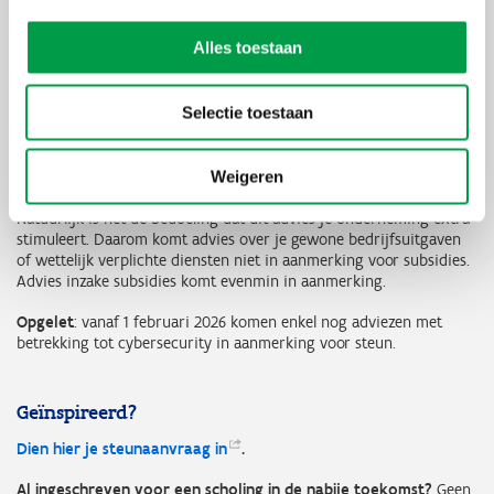
Advies
Alles toestaan
Wat: schriftelijke raadgevingen –bedoeld om de werking van je
onderneming te verbeteren.
Waar: bij een geregistreerde dienstverlener.
Inhoud: gericht op de kernprocessen van de onderneming.
Selectie toestaan
Doel: de raadgevingen stellen je in staat om correcte en
fundamenteel onderbouwde beslissingen te nemen voor je
onderneming.
Weigeren
Natuurlijk is het de bedoeling dat dit advies je onderneming extra
stimuleert. Daarom komt advies over je gewone bedrijfsuitgaven
of wettelijk verplichte diensten niet in aanmerking voor subsidies.
Advies inzake subsidies komt evenmin in aanmerking.
Opgelet
: vanaf 1 februari 2026 komen enkel nog adviezen met
betrekking tot cybersecurity in aanmerking voor steun.
Geïnspireerd?
Dien hier je steunaanvraag
in
.
Al ingeschreven voor een scholing in de nabije toekomst?
Geen