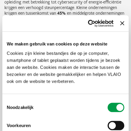
opleiding met betrekking tot cybersecurity of energie-efficiëntie
krijgen een verhoogd steunpercentage. Kleine ondernemingen
krijgen een tussenkomst van
45%
en middelgrote ondernemingen
krijgen een tussenkomst van
35%
.
Dit verhoogde steunpercentage wordt automatisch toegepast als je
in stap 2 van de steunaanvraag het thema ‘cybersecurity’ kiest. (cf.
blz. 10 van de
handleiding kmo-portefeuille
).
We maken gebruik van cookies op deze website
Heb ik een kleine of een middelgrote onderneming?
Cookies zijn kleine bestandjes die op je computer,
smartphone of tablet geplaatst worden tijdens je bezoek
Weet je niet 100 procent zeker of je een kleine of een middelgrote
aan de website. Cookies maken de interactie tussen de
onderneming hebt? Dan heldert dit schema dat op. De officiële
grootte van je kmo hangt af van je:
bezoeker en de website gemakkelijker en helpen VLAIO
ook om de website te verbeteren.
aantal werknemers
omzet
balanstotaal
Toestemmingsselectie
Een schematisch overzicht:
Noodzakelijk
werknemers
omzet
balanstotaal
Voorkeuren
kleine
< 50 VTE*
< of =
of
< of =