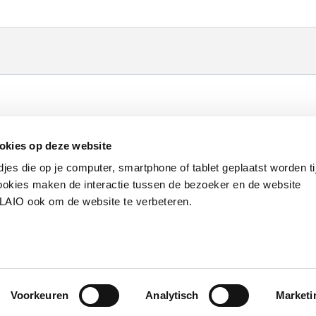
Werken bij VLAIO
Studies
VLAIO-app
V
okies op deze website
Communicatieverplichtingen & logo's
Klacht
djes die op je computer, smartphone of tablet geplaatst worden ti
okies maken de interactie tussen de bezoeker en de website
VLAIO ook om de website te verbeteren.
van de Vlaamse overheid
S
Voorkeuren
Analytisch
Marketi