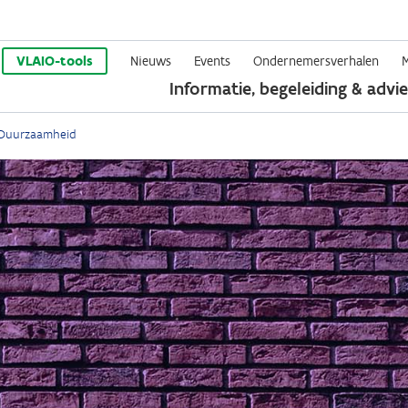
Overslaan
en
VLAIO-tools
Nieuws
Events
Ondernemersverhalen
Informatie, begeleiding & advie
naar
de
Duurzaamheid
inhoud
gaan