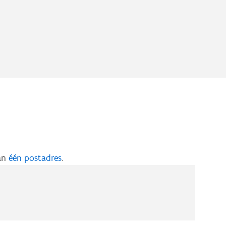
aan
één postadres
.