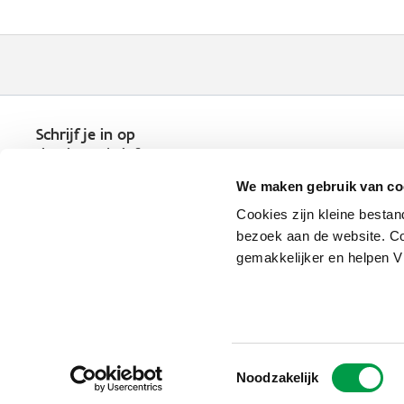
Schrijf je in op
de nieuwsbrief
Kies welk nieuws je wil
We maken gebruik van co
ontvangen in je mailbox
Cookies zijn kleine bestan
Schrijf je nu in
bezoek aan de website. Co
gemakkelijker en helpen 
Vlaio.be is een officiële website 
uitgegeven door
VLAIO
Toestemmingsselectie
PRIVACYBELEID
Noodzakelijk
TOEGANKELIJKHEID
COOKIE