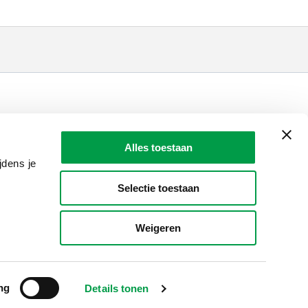
LAIO AWARDS
Contact
Alles toestaan
en, meldingen & fraudebestrijding
jdens je
Selectie toestaan
Weigeren
ng
Details tonen