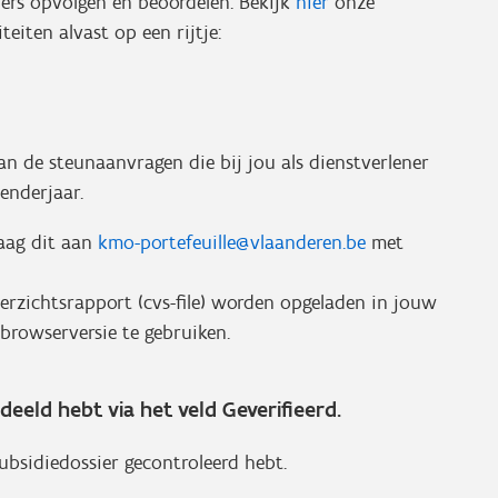
iers opvolgen en beoordelen. Bekijk
hier
onze
eiten alvast op een rijtje:
n de steunaanvragen die bij jou als dienstverlener
lenderjaar.
raag dit aan
kmo-portefeuille@vlaanderen.be
met
verzichtsrapport (cvs-file) worden opgeladen in jouw
browserversie te gebruiken.
eeld hebt via het veld Geverifieerd.
ubsidiedossier gecontroleerd hebt.